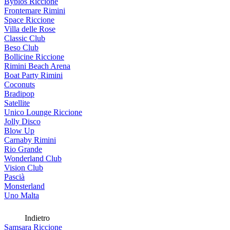
Byblos Riccione
Frontemare Rimini
Space Riccione
Villa delle Rose
Classic Club
Beso Club
Bollicine Riccione
Rimini Beach Arena
Boat Party Rimini
Coconuts
Bradipop
Satellite
Unico Lounge Riccione
Jolly Disco
Blow Up
Carnaby Rimini
Rio Grande
Wonderland Club
Vision Club
Pascià
Monsterland
Uno Malta
Indietro
Samsara Riccione