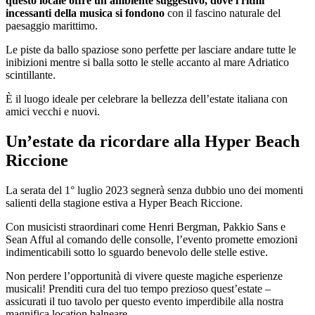
questo locale offre un ambiente suggestivo, dove i ritmi
incessanti della musica si fondono
con il fascino naturale del
paesaggio marittimo.
Le piste da ballo spaziose sono perfette per lasciare andare tutte le
inibizioni mentre si balla sotto le stelle accanto al mare Adriatico
scintillante.
È il luogo ideale per celebrare la bellezza dell’estate italiana con
amici vecchi e nuovi.
Un’estate da ricordare alla Hyper Beach
Riccione
La serata del 1° luglio 2023 segnerà senza dubbio uno dei momenti
salienti della stagione estiva a Hyper Beach Riccione.
Con musicisti straordinari come Henri Bergman, Pakkio Sans e
Sean Afful al comando delle consolle, l’evento promette emozioni
indimenticabili sotto lo sguardo benevolo delle stelle estive.
Non perdere l’opportunità di vivere queste magiche esperienze
musicali! Prenditi cura del tuo tempo prezioso quest’estate –
assicurati il tuo tavolo per questo evento imperdibile alla nostra
magnifica location balneare.