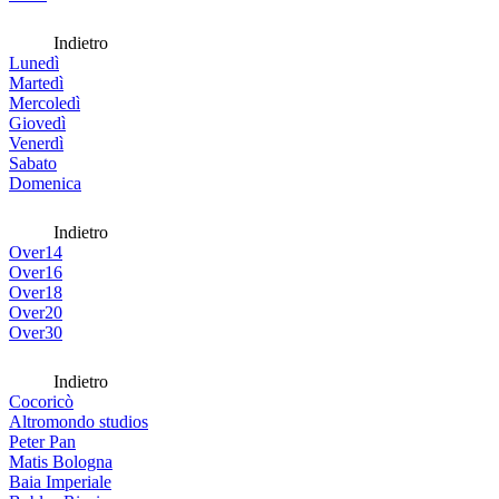
Indietro
Lunedì
Martedì
Mercoledì
Giovedì
Venerdì
Sabato
Domenica
Indietro
Over14
Over16
Over18
Over20
Over30
Indietro
Cocoricò
Altromondo studios
Peter Pan
Matis Bologna
Baia Imperiale