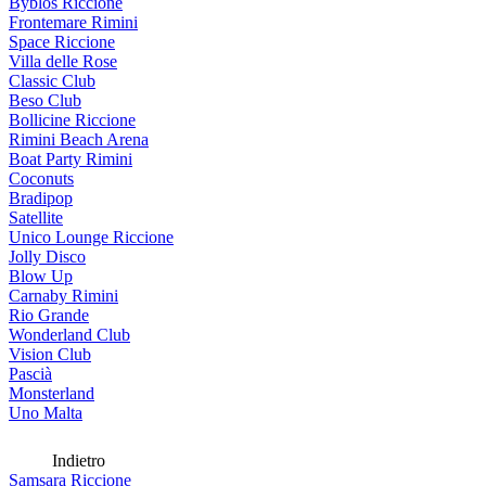
Byblos Riccione
Frontemare Rimini
Space Riccione
Villa delle Rose
Classic Club
Beso Club
Bollicine Riccione
Rimini Beach Arena
Boat Party Rimini
Coconuts
Bradipop
Satellite
Unico Lounge Riccione
Jolly Disco
Blow Up
Carnaby Rimini
Rio Grande
Wonderland Club
Vision Club
Pascià
Monsterland
Uno Malta
Indietro
Samsara Riccione