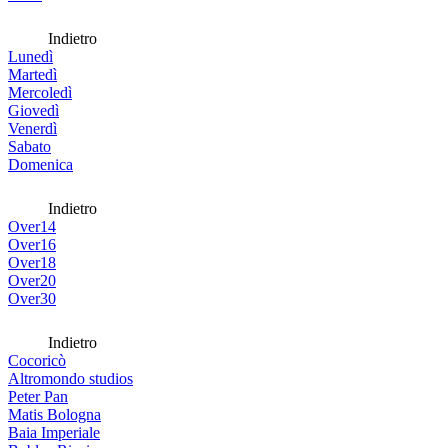
Indietro
Lunedì
Martedì
Mercoledì
Giovedì
Venerdì
Sabato
Domenica
Indietro
Over14
Over16
Over18
Over20
Over30
Indietro
Cocoricò
Altromondo studios
Peter Pan
Matis Bologna
Baia Imperiale