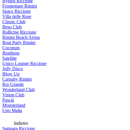
Byblos Riccione
Frontemare Rimini
Space Riccione
Villa delle Rose
Classic Club
Beso Club
Bollicine Riccione
Rimini Beach Arena
Boat Party Rimini
Coconuts
Bradipop
Satellite
Unico Lounge Riccione
Jolly Disco
Blow Up
Carnaby Rimini
Rio Grande
Wonderland Club
Vision Club
Pascià
Monsterland
Uno Malta
Indietro
Samsara Riccione