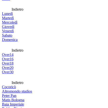
Indietro
Lunedì
Martedì
Mercoledì
Giovedì
Venerdì
Sabato
Domenica
Indietro
Over14
Over16
Over18
Over20
Over30
Indietro
Cocoricò
Altromondo studios
Peter Pan
Matis Bologna
Baia Imperiale