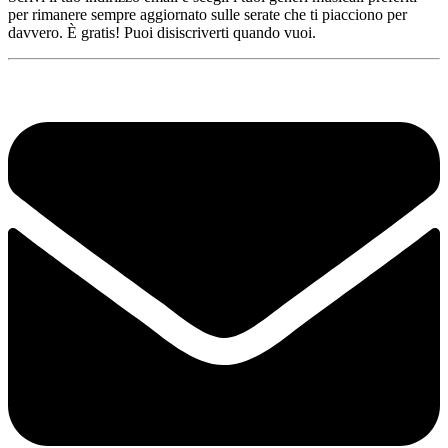
per rimanere sempre aggiornato sulle serate che ti piacciono per
davvero. È gratis! Puoi disiscriverti quando vuoi.