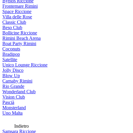
Byblos Riccione
Frontemare Rimini
Space Riccione
Villa delle Rose
Classic Club
Beso Club
Bollicine Riccione
Rimini Beach Arena
Boat Party Rimini
Coconuts
Bradipop
Satellite
Unico Lounge Riccione
Jolly Disco
Blow Up
Carnaby Rimini
Rio Grande
Wonderland Club
Vision Club
Pascià
Monsterland
Uno Malta
Indietro
Samsara Riccione