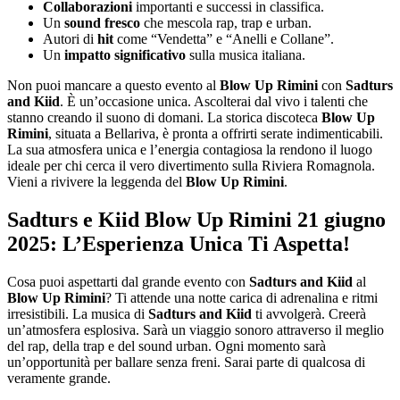
Collaborazioni
importanti e successi in classifica.
Un
sound fresco
che mescola rap, trap e urban.
Autori di
hit
come “Vendetta” e “Anelli e Collane”.
Un
impatto significativo
sulla musica italiana.
Non puoi mancare a questo evento al
Blow Up Rimini
con
Sadturs
and Kiid
. È un’occasione unica. Ascolterai dal vivo i talenti che
stanno creando il suono di domani. La storica discoteca
Blow Up
Rimini
, situata a Bellariva, è pronta a offrirti serate indimenticabili.
La sua atmosfera unica e l’energia contagiosa la rendono il luogo
ideale per chi cerca il vero divertimento sulla Riviera Romagnola.
Vieni a rivivere la leggenda del
Blow Up Rimini
.
Sadturs e Kiid Blow Up Rimini 21 giugno
2025: L’Esperienza Unica Ti Aspetta!
Cosa puoi aspettarti dal grande evento con
Sadturs and Kiid
al
Blow Up Rimini
? Ti attende una notte carica di adrenalina e ritmi
irresistibili. La musica di
Sadturs and Kiid
ti avvolgerà. Creerà
un’atmosfera esplosiva. Sarà un viaggio sonoro attraverso il meglio
del rap, della trap e del sound urban. Ogni momento sarà
un’opportunità per ballare senza freni. Sarai parte di qualcosa di
veramente grande.