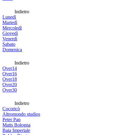
Indietro
Lunedì
Martedì
Mercoledì
Giovedì
Venerdì
Sabato
Domenica
Indietro
Over14
Over16
Over18
Over20
Over30
Indietro
Cocoricò
Altromondo studios
Peter Pan
Matis Bologna
Baia Imperiale