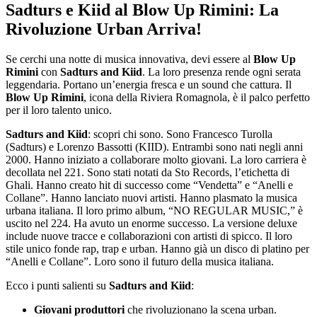
Sadturs e Kiid al Blow Up Rimini: La
Rivoluzione Urban Arriva!
Se cerchi una notte di musica innovativa, devi essere al
Blow Up
Rimini
con
Sadturs and Kiid
. La loro presenza rende ogni serata
leggendaria. Portano un’energia fresca e un sound che cattura. Il
Blow Up Rimini
, icona della Riviera Romagnola, è il palco perfetto
per il loro talento unico.
Sadturs and Kiid
: scopri chi sono. Sono Francesco Turolla
(Sadturs) e Lorenzo Bassotti (KIID). Entrambi sono nati negli anni
2000. Hanno iniziato a collaborare molto giovani. La loro carriera è
decollata nel 221. Sono stati notati da Sto Records, l’etichetta di
Ghali. Hanno creato hit di successo come “Vendetta” e “Anelli e
Collane”. Hanno lanciato nuovi artisti. Hanno plasmato la musica
urbana italiana. Il loro primo album, “NO REGULAR MUSIC,” è
uscito nel 224. Ha avuto un enorme successo. La versione deluxe
include nuove tracce e collaborazioni con artisti di spicco. Il loro
stile unico fonde rap, trap e urban. Hanno già un disco di platino per
“Anelli e Collane”. Loro sono il futuro della musica italiana.
Ecco i punti salienti su
Sadturs and Kiid
:
Giovani produttori
che rivoluzionano la scena urban.