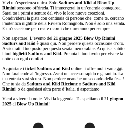
Vivi un’esperienza unica. Solo
Sadturs and Kiid
al
Blow Up
Rimini
possono offrirtela. Ti immergerai in un’energia contagiosa.
Sarai tra i primi a sentire dal vivo le loro nuove creazioni.
Condividerai la pista con centinaia di persone che, come te, cercano
l’autentica nightlife della Riviera Romagnola. Non è solo una serata.
È un’occasione per creare ricordi che dureranno per sempre.
Non aspettare! L’evento del
21 giugno 2025 Blow Up Rimini
Sadturs and Kiid
è quasi qui. Non perdere questa occasione d’oro.
Assicurati il tuo posto per questa serata memorabile. Acquista subito
i tuoi
biglietti Sadturs and Kiid
. Prenota il tuo tavolo per vivere la
notte con ogni comfort.
Acquistare i
ticket Sadturs and Kiid
online ti offre molti vantaggi.
Non farai code all’ingresso. Avrai un accesso rapido e garantito. La
tua entrata sarà sicura. Non perdere neanche un secondo della festa!
Che tu sia da
Sadturs and Kiid Riccione
o
Sadturs and Kiid
Rimini
, o da qualsiasi altra parte d’Italia, ti aspettiamo.
Vieni a vivere la notte. Vivi la leggenda. Ti aspettiamo il
21 giugno
2025
al
Blow Up Rimini
!