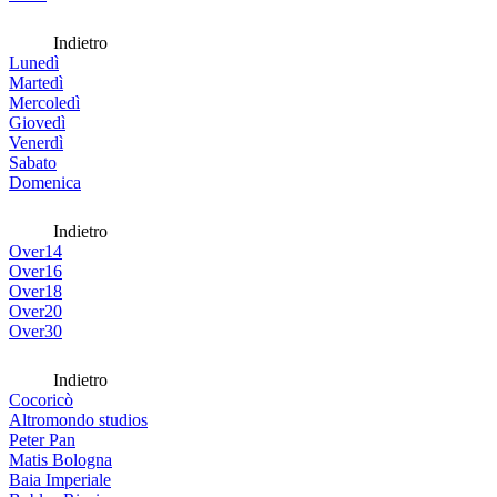
Indietro
Lunedì
Martedì
Mercoledì
Giovedì
Venerdì
Sabato
Domenica
Indietro
Over14
Over16
Over18
Over20
Over30
Indietro
Cocoricò
Altromondo studios
Peter Pan
Matis Bologna
Baia Imperiale