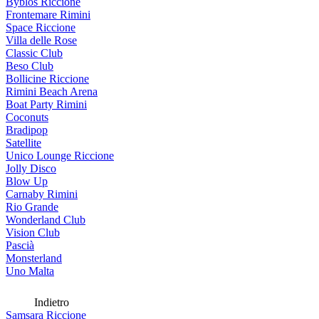
Byblos Riccione
Frontemare Rimini
Space Riccione
Villa delle Rose
Classic Club
Beso Club
Bollicine Riccione
Rimini Beach Arena
Boat Party Rimini
Coconuts
Bradipop
Satellite
Unico Lounge Riccione
Jolly Disco
Blow Up
Carnaby Rimini
Rio Grande
Wonderland Club
Vision Club
Pascià
Monsterland
Uno Malta
Indietro
Samsara Riccione