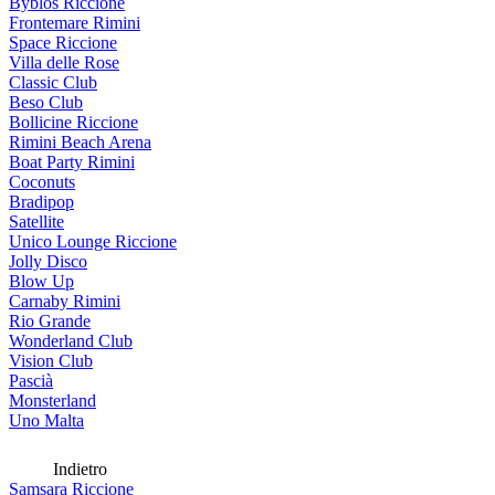
Byblos Riccione
Frontemare Rimini
Space Riccione
Villa delle Rose
Classic Club
Beso Club
Bollicine Riccione
Rimini Beach Arena
Boat Party Rimini
Coconuts
Bradipop
Satellite
Unico Lounge Riccione
Jolly Disco
Blow Up
Carnaby Rimini
Rio Grande
Wonderland Club
Vision Club
Pascià
Monsterland
Uno Malta
Indietro
Samsara Riccione