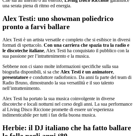
Che sia all’interno o all’esterno,
Living Disco Riccione
garantisce
una serata piena di ritmo ed energia.
Alex Testi: uno showman poliedrico
pronto a farvi ballare
Alex Testi è un artista versatile e completo che si esibisce in diversi
formati di spettacolo.
Con una carriera che spazia tra la radio e
le discoteche italiane
, Alex Testi ha conquistato il pubblico con la
sua passione per l’intrattenimento e la musica.
Sebbene non ci siano molte informazioni specifiche sulla sua
biografia disponibili, si sa che
Alex Testi è un animatore
,
presentatore
e conduttore radiofonico. Da anni fa parte del team di
Radio Bruno, dimostrando la sua versatilità e il suo talento
nell’intrattenimento.
Alex Testi ha portato la sua musica coinvolgente in diverse
discoteche e locali notturni nel corso degli anni. La sua performance
al Living Disco Riccione promette di essere un’esperienza
indimenticabile per tutti i fan della buona musica.
Herbie: il DJ italiano che ha fatto ballare
le folle negli anni ‘80