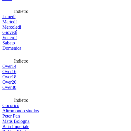
Indietro
Lunedì
Martedì
Mercoledì
Giovedì
Venerdì
Sabato
Domenica
Indietro
Over14
Over16
Over18
Over20
Over30
Indietro
Cocoricò
Altromondo studios
Peter Pan
Matis Bologna
Baia Imperiale