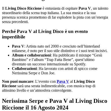
Il
Living Disco Riccione
è entusiasta di ospitare
Pava V
, un talento
straordinario della scena trap italiana. La sua musica e la sua
presenza scenica promettono di far esplodere la pista con un’energia
senza precedenti.
Perché Pava V al Living Disco è un evento
imperdibile
Pava V
: Artista nato nel 2000 e cresciuto nell’hinterland
milanese, è noto per il suo stile distintivo e i suoi testi incisivi.
Album e collaborazioni
: Ha pubblicato il mixtape “Gesù
Bambino” e l’album “Trap Fatta Bene”, quest’ultimo
diventato un successo internazionale su Spotify.
Collaborazioni
: Ha lavorato con artisti di spicco come
Nerissima Serpe e Don Joe.
Non puoi mancare
: L’evento con
Pava V
al
Living Disco
Riccione
sarà una serata indimenticabile, con musica trap di
altissimo livello e un’atmosfera coinvolgente.
Nerissima Serpe e Pava V al Living Disco
Riccione il 16 Agosto 2024