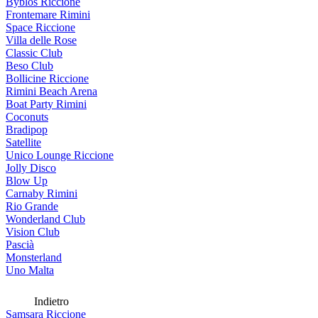
Byblos Riccione
Frontemare Rimini
Space Riccione
Villa delle Rose
Classic Club
Beso Club
Bollicine Riccione
Rimini Beach Arena
Boat Party Rimini
Coconuts
Bradipop
Satellite
Unico Lounge Riccione
Jolly Disco
Blow Up
Carnaby Rimini
Rio Grande
Wonderland Club
Vision Club
Pascià
Monsterland
Uno Malta
Indietro
Samsara Riccione