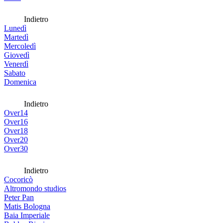
Indietro
Lunedì
Martedì
Mercoledì
Giovedì
Venerdì
Sabato
Domenica
Indietro
Over14
Over16
Over18
Over20
Over30
Indietro
Cocoricò
Altromondo studios
Peter Pan
Matis Bologna
Baia Imperiale