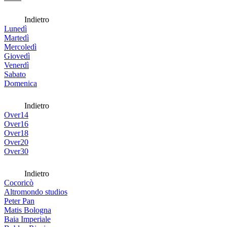
Indietro
Lunedì
Martedì
Mercoledì
Giovedì
Venerdì
Sabato
Domenica
Indietro
Over14
Over16
Over18
Over20
Over30
Indietro
Cocoricò
Altromondo studios
Peter Pan
Matis Bologna
Baia Imperiale