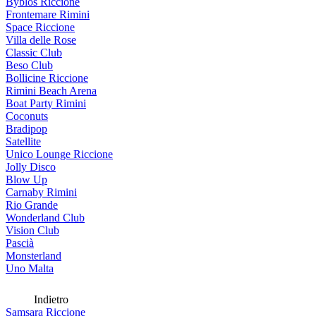
Byblos Riccione
Frontemare Rimini
Space Riccione
Villa delle Rose
Classic Club
Beso Club
Bollicine Riccione
Rimini Beach Arena
Boat Party Rimini
Coconuts
Bradipop
Satellite
Unico Lounge Riccione
Jolly Disco
Blow Up
Carnaby Rimini
Rio Grande
Wonderland Club
Vision Club
Pascià
Monsterland
Uno Malta
Indietro
Samsara Riccione