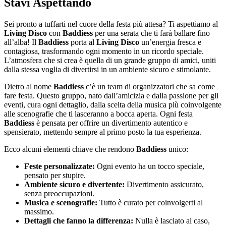
Stavi Aspettando
Sei pronto a tuffarti nel cuore della festa più attesa? Ti aspettiamo al
Living Disco
con
Baddiess
per una serata che ti farà ballare fino
all’alba! Il
Baddiess
porta al
Living Disco
un’energia fresca e
contagiosa, trasformando ogni momento in un ricordo speciale.
L’atmosfera che si crea è quella di un grande gruppo di amici, uniti
dalla stessa voglia di divertirsi in un ambiente sicuro e stimolante.
Dietro al nome
Baddiess
c’è un team di organizzatori che sa come
fare festa. Questo gruppo, nato dall’amicizia e dalla passione per gli
eventi, cura ogni dettaglio, dalla scelta della musica più coinvolgente
alle scenografie che ti lasceranno a bocca aperta. Ogni festa
Baddiess
è pensata per offrire un divertimento autentico e
spensierato, mettendo sempre al primo posto la tua esperienza.
Ecco alcuni elementi chiave che rendono
Baddiess
unico:
Feste personalizzate:
Ogni evento ha un tocco speciale,
pensato per stupire.
Ambiente sicuro e divertente:
Divertimento assicurato,
senza preoccupazioni.
Musica e scenografie:
Tutto è curato per coinvolgerti al
massimo.
Dettagli che fanno la differenza:
Nulla è lasciato al caso,