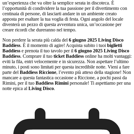
un’esperienza che va oltre la semplice serata in discoteca. È
l’opportunità di condividere la tua passione per il divertimento con
centinaia di persone, di lasciarti andare in un ambiente creato
apposta per esaltare la tua voglia di festa. Ogni angolo del locale
diventerà un pezzo di questa avventura unica, un’occasione per
creare ricordi che dureranno nel tempo.
Non perdere la serata più calda del
6 giugno 2025 Living Disco
Baddiess
. È il momento di agire! Acquista subito i tuoi
biglietti
Baddiess
e prenota il tuo tavolo per il
6 giugno 2025 Living Disco
Baddiess
. Comprare il tuo
ticket Baddiess
online ha molti vantaggi:
eviti la fila, entri velocemente e in sicurezza. Non aspettare l’ultimo
minuto, i posti sono limitati per questa incredibile notte. Vieni a fare
parte del
Baddiess Riccione
, l’evento più atteso della stagione! Non
mancare a questa fantastica occasione a Riccione, a pochi passi da
Rimini, per il tuo
Baddiess Rimini
personale! Ti aspettiamo per una
notte epica al
Living Disco
.