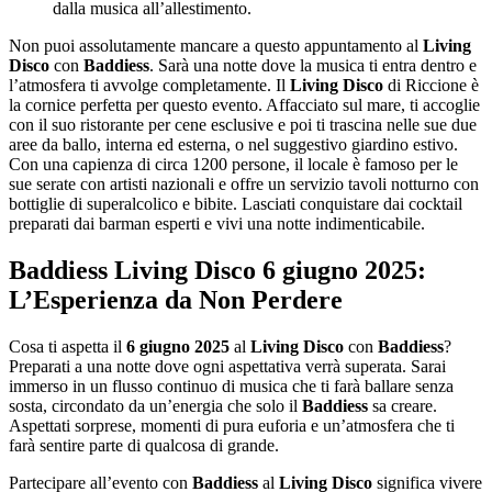
dalla musica all’allestimento.
Non puoi assolutamente mancare a questo appuntamento al
Living
Disco
con
Baddiess
. Sarà una notte dove la musica ti entra dentro e
l’atmosfera ti avvolge completamente. Il
Living Disco
di Riccione è
la cornice perfetta per questo evento. Affacciato sul mare, ti accoglie
con il suo ristorante per cene esclusive e poi ti trascina nelle sue due
aree da ballo, interna ed esterna, o nel suggestivo giardino estivo.
Con una capienza di circa 1200 persone, il locale è famoso per le
sue serate con artisti nazionali e offre un servizio tavoli notturno con
bottiglie di superalcolico e bibite. Lasciati conquistare dai cocktail
preparati dai barman esperti e vivi una notte indimenticabile.
Baddiess Living Disco 6 giugno 2025:
L’Esperienza da Non Perdere
Cosa ti aspetta il
6 giugno 2025
al
Living Disco
con
Baddiess
?
Preparati a una notte dove ogni aspettativa verrà superata. Sarai
immerso in un flusso continuo di musica che ti farà ballare senza
sosta, circondato da un’energia che solo il
Baddiess
sa creare.
Aspettati sorprese, momenti di pura euforia e un’atmosfera che ti
farà sentire parte di qualcosa di grande.
Partecipare all’evento con
Baddiess
al
Living Disco
significa vivere