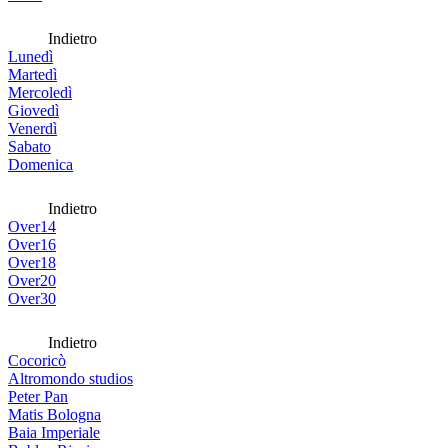
Indietro
Lunedì
Martedì
Mercoledì
Giovedì
Venerdì
Sabato
Domenica
Indietro
Over14
Over16
Over18
Over20
Over30
Indietro
Cocoricò
Altromondo studios
Peter Pan
Matis Bologna
Baia Imperiale