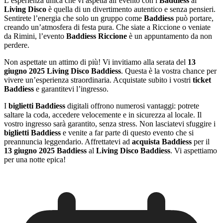
L’esperienza unica che vi aspetta all’evento con i
Baddiess
al
Living Disco
è quella di un divertimento autentico e senza pensieri.
Sentirete l’energia che solo un gruppo come
Baddiess
può portare,
creando un’atmosfera di festa pura. Che siate a Riccione o veniate
da Rimini, l’evento
Baddiess Riccione
è un appuntamento da non
perdere.
Non aspettate un attimo di più! Vi invitiamo alla serata del
13
giugno 2025 Living Disco Baddiess
. Questa è la vostra chance per
vivere un’esperienza straordinaria. Acquistate subito i vostri
ticket
Baddiess
e garantitevi l’ingresso.
I
biglietti Baddiess
digitali offrono numerosi vantaggi: potrete
saltare la coda, accedere velocemente e in sicurezza al locale. Il
vostro ingresso sarà garantito, senza stress. Non lasciatevi sfuggire i
biglietti Baddiess
e venite a far parte di questo evento che si
preannuncia leggendario. Affrettatevi ad
acquista Baddiess
per il
13 giugno 2025 Baddiess
al
Living Disco Baddiess
. Vi aspettiamo
per una notte epica!