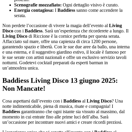
Scenografie mozzafiato:
Ogni dettaglio visivo è curato.
Energia contagiosa:
I
Baddiess
sanno come accendere la
serata.
Non perdete l’occasione di vivere la magia dell’evento al
Living
Disco
con i
Baddiess
. Sarà un’esperienza che ricorderete a lungo. Il
Living Disco
di Riccione è la cornice perfetta per questa serata.
Affacciato sul mare, offre una capienza di circa 1200 persone,
garantendo spazio e libertà. Con le sue due aree da ballo, una interna
e una esterna, e il suggestivo giardino estivo, il locale è famoso per
le sue serate con artisti nazionali e offre un esclusivo servizio tavoli
notturni. Godetevi cocktail preparati da esperti barman in
un’atmosfera unica.
Baddiess Living Disco 13 giugno 2025:
Non Mancate!
Cosa aspettarsi dall’evento con i
Baddiess
al
Living Disco
? Una
notte indimenticabile, piena di musica, risate e compagnia! I
Baddiess
garantiranno che ogni istante sia vissuto al massimo, dal
momento in cui entrate fino alle prime luci dell’alba. Sarà
un’occasione per incontrare nuovi amici e creare ricordi preziosi.