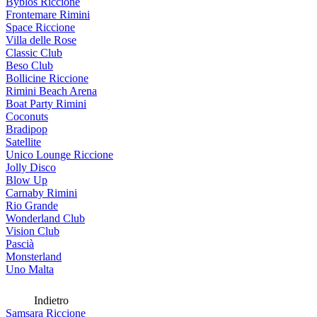
Byblos Riccione
Frontemare Rimini
Space Riccione
Villa delle Rose
Classic Club
Beso Club
Bollicine Riccione
Rimini Beach Arena
Boat Party Rimini
Coconuts
Bradipop
Satellite
Unico Lounge Riccione
Jolly Disco
Blow Up
Carnaby Rimini
Rio Grande
Wonderland Club
Vision Club
Pascià
Monsterland
Uno Malta
Indietro
Samsara Riccione