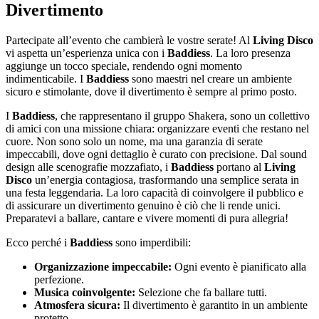
Divertimento
Partecipate all’evento che cambierà le vostre serate! Al
Living Disco
vi aspetta un’esperienza unica con i
Baddiess
. La loro presenza
aggiunge un tocco speciale, rendendo ogni momento
indimenticabile. I
Baddiess
sono maestri nel creare un ambiente
sicuro e stimolante, dove il divertimento è sempre al primo posto.
I
Baddiess
, che rappresentano il gruppo Shakera, sono un collettivo
di amici con una missione chiara: organizzare eventi che restano nel
cuore. Non sono solo un nome, ma una garanzia di serate
impeccabili, dove ogni dettaglio è curato con precisione. Dal sound
design alle scenografie mozzafiato, i
Baddiess
portano al
Living
Disco
un’energia contagiosa, trasformando una semplice serata in
una festa leggendaria. La loro capacità di coinvolgere il pubblico e
di assicurare un divertimento genuino è ciò che li rende unici.
Preparatevi a ballare, cantare e vivere momenti di pura allegria!
Ecco perché i
Baddiess
sono imperdibili:
Organizzazione impeccabile:
Ogni evento è pianificato alla
perfezione.
Musica coinvolgente:
Selezione che fa ballare tutti.
Atmosfera sicura:
Il divertimento è garantito in un ambiente
protetto.