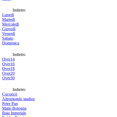
Indietro
Lunedì
Martedì
Mercoledì
Giovedì
Venerdì
Sabato
Domenica
Indietro
Over14
Over16
Over18
Over20
Over30
Indietro
Cocoricò
Altromondo studios
Peter Pan
Matis Bologna
Baia Imperiale