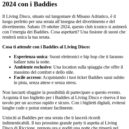
2024 con i Baddies
Il Living Disco, situato sul lungomare di Misano Adriatico, è il
luogo perfetto per una serata all’insegna del divertimento e del
divertimento. Sabato 19 ottobre 2024, questo club iconico si animerà
con l’energia dei Baddies. Cosa aspettarti? Una fusione di suoni che
renderà unica la tua serata.
Cosa ti attende con i Baddies al Living Disco:
Esperienza unica
: Suoni elettronici e hip hop che ti faranno
ballare tutta la notte.
Ambiente esclusivo
: Una location sulla spiaggia che offre il
massimo del comfort e dello stile.
Facile accesso
: Acquistando i tuoi ticket Baddies sarai subito
in pista, senza attese e senza stress.
Non lasciarti sfuggire la possibilità di partecipare a questo evento.
Acquista il tuo biglietto per i Baddies al Living Disco e riserva il tuo
tavolo per un accesso rapido e sicuro. Con i biglietti digitali, eviterai
lunghe code e potrai entrare facilmente.
Unisciti ai Baddies per una serata che ti lascerà ricordi
indimenticabili. Il tuo prossimo grande party ti aspetta al Living
Disco di Riccione, prenota ora e goditi una notte che rimarrà nel