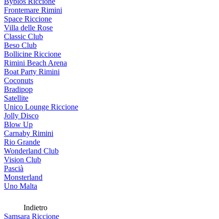
Byblos Riccione
Frontemare Rimini
Space Riccione
Villa delle Rose
Classic Club
Beso Club
Bollicine Riccione
Rimini Beach Arena
Boat Party Rimini
Coconuts
Bradipop
Satellite
Unico Lounge Riccione
Jolly Disco
Blow Up
Carnaby Rimini
Rio Grande
Wonderland Club
Vision Club
Pascià
Monsterland
Uno Malta
Indietro
Samsara Riccione