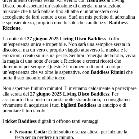
divertimento diventa realtà. All’evento con
Baddiess
al Living
Disco, puoi aspettarti un’esplosione di energia, una selezione
musicale che ti farà ballare fino all’alba e un’atmosfera così
accogliente da farti sentire a casa. Sarà un mix perfetto di adrenalina
e spensieratezza, proprio come lo stile che caratterizza
Baddiess
Riccione
.
La notte del
27 giugno 2025 Living Disco Baddiess
ti offre
un’esperienza unica e irripetibile. Non sarà una semplice serata in
discoteca, ma un vero e proprio viaggio attraverso la musica e le
emozioni, creato su misura per te. Sentirai l’energia della folla, vivrai
la magia di una notte d’estate a Riccione e creerai ricordi che
dureranno per sempre. Questo è il momento di unirti a noi per
un’esperienza che va oltre le aspettative, con
Baddiess Rimini
che
porta il suo inconfondibile tocco.
Non aspettare l’ultimo minuto! Ti invitiamo caldamente a partecipare
alla serata del
27 giugno 2025 Living Disco Baddiess
. Per
assicurarti il tuo posto in questa notte straordinaria, ti consigliamo
vivamente di acquistare i tuoi
biglietti Baddiess
in anticipo e di
prenotare il tuo tavolo.
I
ticket Baddiess
digitali ti offrono tanti vantaggi:
Nessuna Coda:
Entri subito e senza attese, per iniziare la
festa senza perdere un minuto.