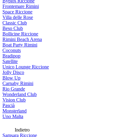
Byblos Riccione
Frontemare Rimini
Space Riccione
Villa delle Rose
Classic Club
Beso Club
Bollicine Riccione
Rimini Beach Arena
Boat Party Rimini
Coconuts
Bradipop
Satellite
Unico Lounge Riccione
Jolly Disco
Blow Up
Carnaby Rimini
Rio Grande
Wonderland Club
Vision Club
Pascià
Monsterland
Uno Malta
Indietro
Samsara Riccione