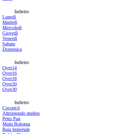
Indietro
Lunedì
Martedì
Mercoledì
Giovedì
Venerdì
Sabato
Domenica
Indietro
Over14
Over16
Over18
Over20
Over30
Indietro
Cocoricò
Altromondo studios
Peter Pan
Matis Bologna
Baia Imperiale