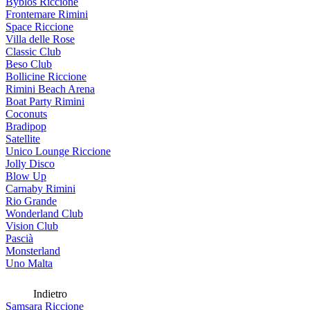
Byblos Riccione
Frontemare Rimini
Space Riccione
Villa delle Rose
Classic Club
Beso Club
Bollicine Riccione
Rimini Beach Arena
Boat Party Rimini
Coconuts
Bradipop
Satellite
Unico Lounge Riccione
Jolly Disco
Blow Up
Carnaby Rimini
Rio Grande
Wonderland Club
Vision Club
Pascià
Monsterland
Uno Malta
Indietro
Samsara Riccione