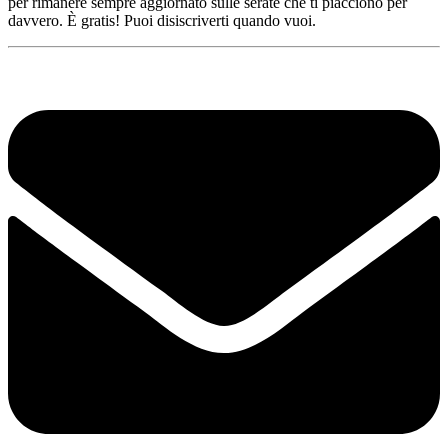
per rimanere sempre aggiornato sulle serate che ti piacciono per
davvero. È gratis! Puoi disiscriverti quando vuoi.