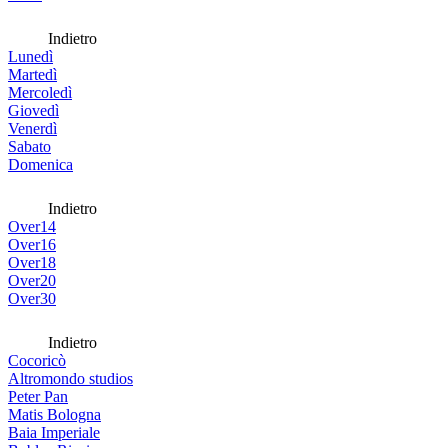
Indietro
Lunedì
Martedì
Mercoledì
Giovedì
Venerdì
Sabato
Domenica
Indietro
Over14
Over16
Over18
Over20
Over30
Indietro
Cocoricò
Altromondo studios
Peter Pan
Matis Bologna
Baia Imperiale