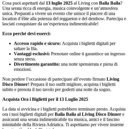
Cosa puoi aspettarti dal
13 luglio 2025
al Living con
Baila Baila
?
Una serata ricca di energia, musica coinvolgente e un’atmosfera
unica. Preparati a vivere un evento che unisce il piacere di una
location d’élite alla potenza del reggaeton e del dembow. Partecipa e
lasciati conquistare da un’esperienza indimenticabile!
Ecco perché devi esserci:
Accesso rapido e sicuro:
Acquista i biglietti digitali per
saltare la fila.
Vantaggi esclusivi:
Prenotare online ti garantisce un ingresso
senza stress.
Divertimento garantito:
una notte spensierata e piena di
emozioni.
Non perdere l’occasione di partecipare all’evento firmato
Living
Disco Dinner
! Prepara il tuo outfit migliore, acquista i biglietti
subito e prenota il tuo tavolo per goderti una notte da sogno.
Acquista Ora i Biglietti per il 13 Luglio 2025
La data si avvicina e i biglietti potrebbero terminare presto. Acquista
ora i tuoi biglietti digitali per
Baila Baila al Living Disco Dinner
e
assicurati una serata indimenticabile tra musica, amici e il fascino
inimitabile della Riviera Adriatica. Ti aspettiamo per vivere insieme