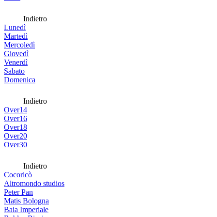
Indietro
Lunedì
Martedì
Mercoledì
Giovedì
Venerdì
Sabato
Domenica
Indietro
Over14
Over16
Over18
Over20
Over30
Indietro
Cocoricò
Altromondo studios
Peter Pan
Matis Bologna
Baia Imperiale