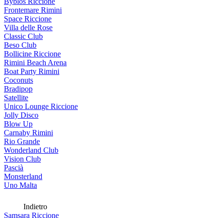
Byblos Riccione
Frontemare Rimini
Space Riccione
Villa delle Rose
Classic Club
Beso Club
Bollicine Riccione
Rimini Beach Arena
Boat Party Rimini
Coconuts
Bradipop
Satellite
Unico Lounge Riccione
Jolly Disco
Blow Up
Carnaby Rimini
Rio Grande
Wonderland Club
Vision Club
Pascià
Monsterland
Uno Malta
Indietro
Samsara Riccione