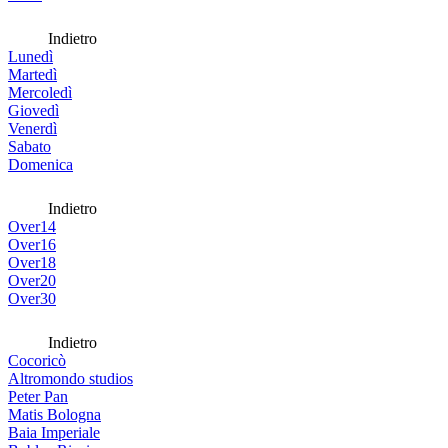
Indietro
Lunedì
Martedì
Mercoledì
Giovedì
Venerdì
Sabato
Domenica
Indietro
Over14
Over16
Over18
Over20
Over30
Indietro
Cocoricò
Altromondo studios
Peter Pan
Matis Bologna
Baia Imperiale