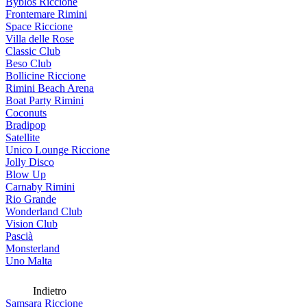
Byblos Riccione
Frontemare Rimini
Space Riccione
Villa delle Rose
Classic Club
Beso Club
Bollicine Riccione
Rimini Beach Arena
Boat Party Rimini
Coconuts
Bradipop
Satellite
Unico Lounge Riccione
Jolly Disco
Blow Up
Carnaby Rimini
Rio Grande
Wonderland Club
Vision Club
Pascià
Monsterland
Uno Malta
Indietro
Samsara Riccione