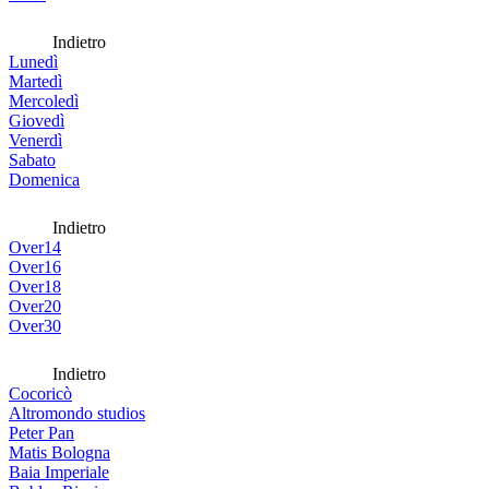
Indietro
Lunedì
Martedì
Mercoledì
Giovedì
Venerdì
Sabato
Domenica
Indietro
Over14
Over16
Over18
Over20
Over30
Indietro
Cocoricò
Altromondo studios
Peter Pan
Matis Bologna
Baia Imperiale