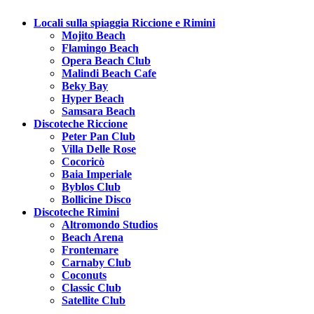
Locali sulla spiaggia Riccione e Rimini
Mojito Beach
Flamingo Beach
Opera Beach Club
Malindi Beach Cafe
Beky Bay
Hyper Beach
Samsara Beach
Discoteche Riccione
Peter Pan Club
Villa Delle Rose
Cocoricò
Baia Imperiale
Byblos Club
Bollicine Disco
Discoteche Rimini
Altromondo Studios
Beach Arena
Frontemare
Carnaby Club
Coconuts
Classic Club
Satellite Club