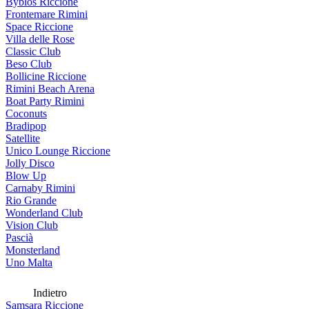
Byblos Riccione
Frontemare Rimini
Space Riccione
Villa delle Rose
Classic Club
Beso Club
Bollicine Riccione
Rimini Beach Arena
Boat Party Rimini
Coconuts
Bradipop
Satellite
Unico Lounge Riccione
Jolly Disco
Blow Up
Carnaby Rimini
Rio Grande
Wonderland Club
Vision Club
Pascià
Monsterland
Uno Malta
Indietro
Samsara Riccione