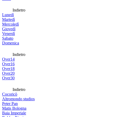
Indietro
Lunedì
Martedì
Mercoledì
Giovedì
Venerdì
Sabato
Domenica
Indietro
Over14
Over16
Over18
Over20
Over30
Indietro
Cocoricò
Altromondo studios
Peter Pan
Matis Bologna
Baia Imperiale