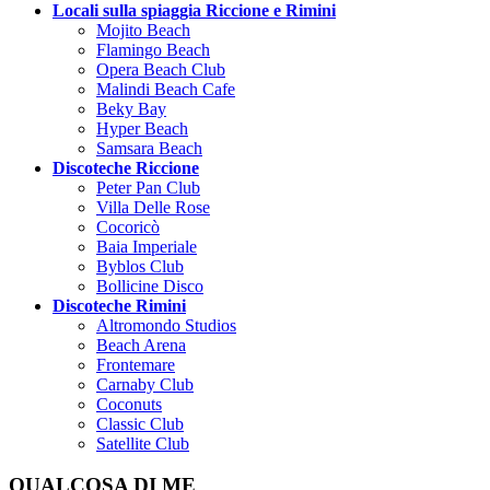
Locali sulla spiaggia Riccione e Rimini
Mojito Beach
Flamingo Beach
Opera Beach Club
Malindi Beach Cafe
Beky Bay
Hyper Beach
Samsara Beach
Discoteche Riccione
Peter Pan Club
Villa Delle Rose
Cocoricò
Baia Imperiale
Byblos Club
Bollicine Disco
Discoteche Rimini
Altromondo Studios
Beach Arena
Frontemare
Carnaby Club
Coconuts
Classic Club
Satellite Club
QUALCOSA DI ME