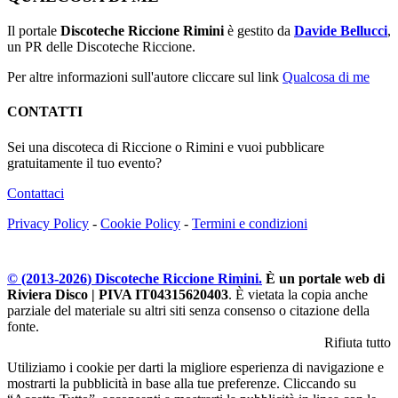
Il portale
Discoteche Riccione Rimini
è gestito da
Davide Bellucci
,
un PR delle Discoteche Riccione.
Per altre informazioni sull'autore cliccare sul link
Qualcosa di me
CONTATTI
Sei una discoteca di Riccione o Rimini e vuoi pubblicare
gratuitamente il tuo evento?
Contattaci
Privacy Policy
-
Cookie Policy
-
Termini e condizioni
© (2013-
2026
) Discoteche Riccione Rimini.
È un portale web di
Riviera Disco | PIVA IT04315620403
. È vietata la copia anche
parziale del materiale su altri siti senza consenso o citazione della
fonte.
Rifiuta tutto
Utiliziamo i cookie per darti la migliore esperienza di navigazione e
mostrarti la pubblicità in base alla tue preferenze. Cliccando su