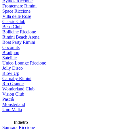
Byblos Riccione
Frontemare Rimini
Space Riccione
Villa delle Rose
Classic Club
Beso Club
Bollicine Riccione
Rimini Beach Arena
Boat Party Rimini
Coconuts
Bradipop
Satellite
Unico Lounge Riccione
Jolly Disco
Blow Up
Carnaby Rimini
Rio Grande
Wonderland Club
Vision Club
Pascià
Monsterland
Uno Malta
Indietro
Samsara Riccione