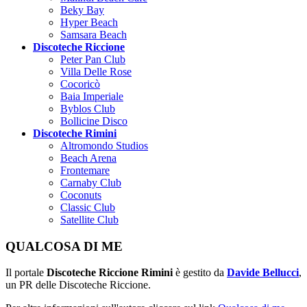
Beky Bay
Hyper Beach
Samsara Beach
Discoteche Riccione
Peter Pan Club
Villa Delle Rose
Cocoricò
Baia Imperiale
Byblos Club
Bollicine Disco
Discoteche Rimini
Altromondo Studios
Beach Arena
Frontemare
Carnaby Club
Coconuts
Classic Club
Satellite Club
QUALCOSA DI ME
Il portale
Discoteche Riccione Rimini
è gestito da
Davide Bellucci
,
un PR delle Discoteche Riccione.