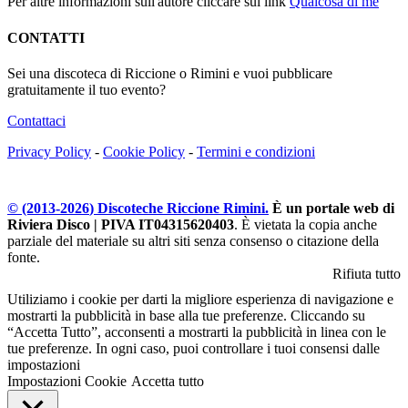
Per altre informazioni sull'autore cliccare sul link
Qualcosa di me
CONTATTI
Sei una discoteca di Riccione o Rimini e vuoi pubblicare
gratuitamente il tuo evento?
Contattaci
Privacy Policy
-
Cookie Policy
-
Termini e condizioni
© (2013-
2026
) Discoteche Riccione Rimini.
È un portale web di
Riviera Disco | PIVA IT04315620403
. È vietata la copia anche
parziale del materiale su altri siti senza consenso o citazione della
fonte.
Rifiuta tutto
Utiliziamo i cookie per darti la migliore esperienza di navigazione e
mostrarti la pubblicità in base alla tue preferenze. Cliccando su
“Accetta Tutto”, acconsenti a mostrarti la pubblicità in linea con le
tue preferenze. In ogni caso, puoi controllare i tuoi consensi dalle
impostazioni
Impostazioni Cookie
Accetta tutto