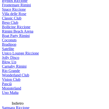
Byblos Riccione
Frontemare Rimini
Space Riccione
Villa delle Rose
Classic Club
Beso Club
Bollicine Riccione
Rimini Beach Arena
Boat Party Rimini
Coconuts
Bradipop
Satellite
Unico Lounge Riccione
Jolly Disco
Blow Up
Carnaby Rimini
Rio Grande
Wonderland Club
Vision Club
Pascià
Monsterland
Uno Malta
Indietro
Samsara Riccione