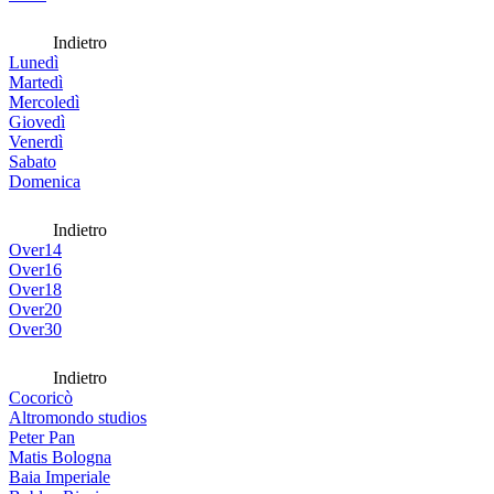
Indietro
Lunedì
Martedì
Mercoledì
Giovedì
Venerdì
Sabato
Domenica
Indietro
Over14
Over16
Over18
Over20
Over30
Indietro
Cocoricò
Altromondo studios
Peter Pan
Matis Bologna
Baia Imperiale