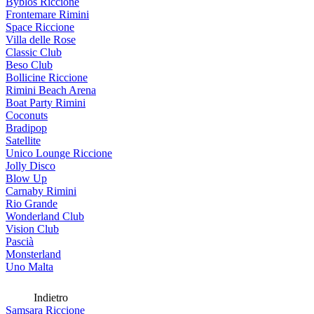
Byblos Riccione
Frontemare Rimini
Space Riccione
Villa delle Rose
Classic Club
Beso Club
Bollicine Riccione
Rimini Beach Arena
Boat Party Rimini
Coconuts
Bradipop
Satellite
Unico Lounge Riccione
Jolly Disco
Blow Up
Carnaby Rimini
Rio Grande
Wonderland Club
Vision Club
Pascià
Monsterland
Uno Malta
Indietro
Samsara Riccione