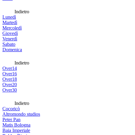
Indietro
Lunedì
Martedì
Mercoledì
Giovedì
Venerdì
Sabato
Domenica
Indietro
Over14
Over16
Over18
Over20
Over30
Indietro
Cocoricò
Altromondo studios
Peter Pan
Matis Bologna
Baia Imperiale