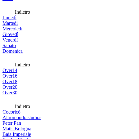
Indietro
Lunedì
Martedì
Mercoledì
Giovedì
Venerdì
Sabato
Domenica
Indietro
Over14
Over16
Over18
Over20
Over30
Indietro
Cocoricò
Altromondo studios
Peter Pan
Matis Bologna
Baia Imperiale