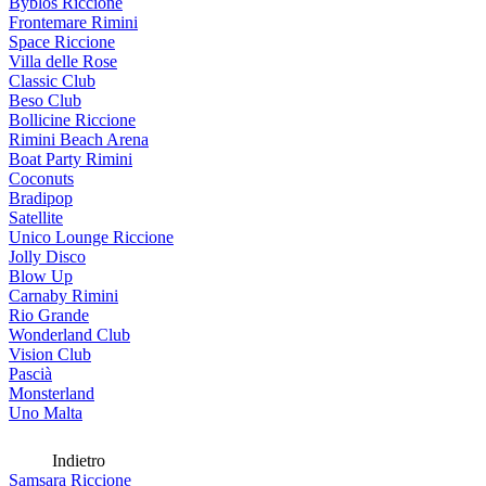
Byblos Riccione
Frontemare Rimini
Space Riccione
Villa delle Rose
Classic Club
Beso Club
Bollicine Riccione
Rimini Beach Arena
Boat Party Rimini
Coconuts
Bradipop
Satellite
Unico Lounge Riccione
Jolly Disco
Blow Up
Carnaby Rimini
Rio Grande
Wonderland Club
Vision Club
Pascià
Monsterland
Uno Malta
Indietro
Samsara Riccione