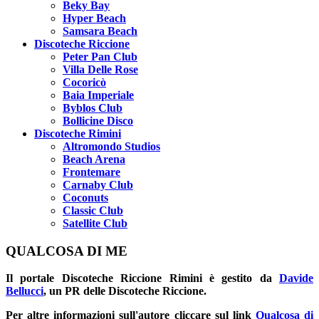
Beky Bay
Hyper Beach
Samsara Beach
Discoteche Riccione
Peter Pan Club
Villa Delle Rose
Cocoricò
Baia Imperiale
Byblos Club
Bollicine Disco
Discoteche Rimini
Altromondo Studios
Beach Arena
Frontemare
Carnaby Club
Coconuts
Classic Club
Satellite Club
QUALCOSA DI ME
Il portale
Discoteche Riccione Rimini
è gestito da
Davide
Bellucci
, un PR delle Discoteche Riccione.
Per altre informazioni sull'autore cliccare sul link
Qualcosa di