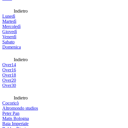
Indietro
Lunedì
Martedì
Mercoledì
Giovedì
Venerdì
Sabato
Domenica
Indietro
Over14
Over16
Over18
Over20
Over30
Indietro
Cocoricò
Altromondo studios
Peter Pan
Matis Bologna
Baia Imperiale