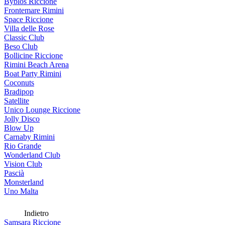
Byblos Riccione
Frontemare Rimini
Space Riccione
Villa delle Rose
Classic Club
Beso Club
Bollicine Riccione
Rimini Beach Arena
Boat Party Rimini
Coconuts
Bradipop
Satellite
Unico Lounge Riccione
Jolly Disco
Blow Up
Carnaby Rimini
Rio Grande
Wonderland Club
Vision Club
Pascià
Monsterland
Uno Malta
Indietro
Samsara Riccione