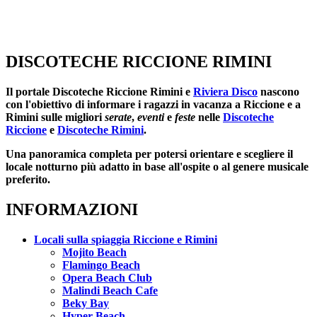
DISCOTECHE RICCIONE RIMINI
Il portale
Discoteche Riccione Rimini
e
Riviera Disco
nascono
con l'obiettivo di informare i ragazzi in vacanza a Riccione e a
Rimini sulle migliori
serate
,
eventi
e
feste
nelle
Discoteche
Riccione
e
Discoteche Rimini
.
Una panoramica completa per potersi orientare e scegliere il
locale notturno più adatto in base all'ospite o al genere musicale
preferito.
INFORMAZIONI
Locali sulla spiaggia Riccione e Rimini
Mojito Beach
Flamingo Beach
Opera Beach Club
Malindi Beach Cafe
Beky Bay
Hyper Beach