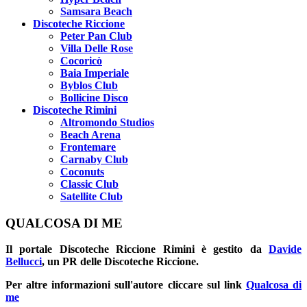
Samsara Beach
Discoteche Riccione
Peter Pan Club
Villa Delle Rose
Cocoricò
Baia Imperiale
Byblos Club
Bollicine Disco
Discoteche Rimini
Altromondo Studios
Beach Arena
Frontemare
Carnaby Club
Coconuts
Classic Club
Satellite Club
QUALCOSA DI ME
Il portale
Discoteche Riccione Rimini
è gestito da
Davide
Bellucci
, un PR delle Discoteche Riccione.
Per altre informazioni sull'autore cliccare sul link
Qualcosa di
me