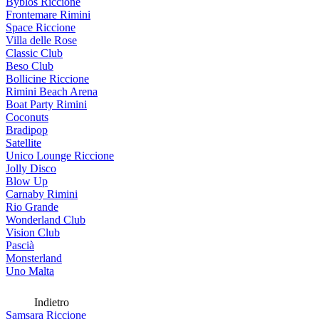
Byblos Riccione
Frontemare Rimini
Space Riccione
Villa delle Rose
Classic Club
Beso Club
Bollicine Riccione
Rimini Beach Arena
Boat Party Rimini
Coconuts
Bradipop
Satellite
Unico Lounge Riccione
Jolly Disco
Blow Up
Carnaby Rimini
Rio Grande
Wonderland Club
Vision Club
Pascià
Monsterland
Uno Malta
Indietro
Samsara Riccione