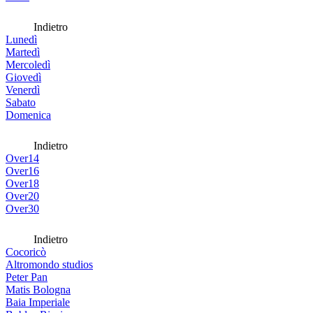
Indietro
Lunedì
Martedì
Mercoledì
Giovedì
Venerdì
Sabato
Domenica
Indietro
Over14
Over16
Over18
Over20
Over30
Indietro
Cocoricò
Altromondo studios
Peter Pan
Matis Bologna
Baia Imperiale