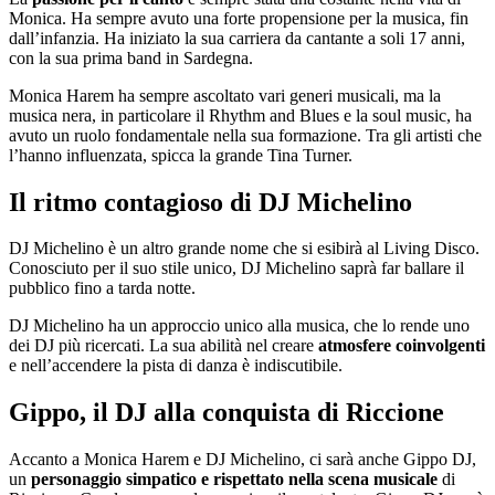
Monica. Ha sempre avuto una forte propensione per la musica, fin
dall’infanzia. Ha iniziato la sua carriera da cantante a soli 17 anni,
con la sua prima band in Sardegna.
Monica Harem ha sempre ascoltato vari generi musicali, ma la
musica nera, in particolare il Rhythm and Blues e la soul music, ha
avuto un ruolo fondamentale nella sua formazione. Tra gli artisti che
l’hanno influenzata, spicca la grande Tina Turner.
Il ritmo contagioso di DJ Michelino
DJ Michelino è un altro grande nome che si esibirà al Living Disco.
Conosciuto per il suo stile unico, DJ Michelino saprà far ballare il
pubblico fino a tarda notte.
DJ Michelino ha un approccio unico alla musica, che lo rende uno
dei DJ più ricercati. La sua abilità nel creare
atmosfere coinvolgenti
e nell’accendere la pista di danza è indiscutibile.
Gippo, il DJ alla conquista di Riccione
Accanto a Monica Harem e DJ Michelino, ci sarà anche Gippo DJ,
un
personaggio simpatico e rispettato nella scena musicale
di