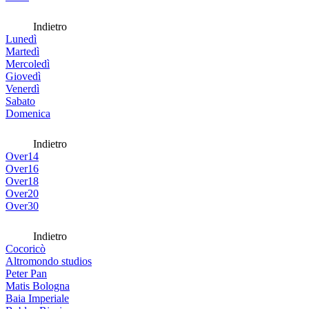
Indietro
Lunedì
Martedì
Mercoledì
Giovedì
Venerdì
Sabato
Domenica
Indietro
Over14
Over16
Over18
Over20
Over30
Indietro
Cocoricò
Altromondo studios
Peter Pan
Matis Bologna
Baia Imperiale