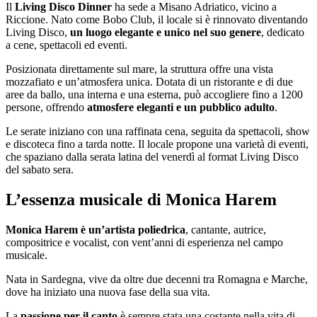
Il
Living Disco Dinner
ha sede a Misano Adriatico, vicino a
Riccione. Nato come Bobo Club, il locale si è rinnovato diventando
Living Disco,
un luogo elegante e unico nel suo genere
, dedicato
a cene, spettacoli ed eventi.
Posizionata direttamente sul mare, la struttura offre una vista
mozzafiato e un’atmosfera unica. Dotata di un ristorante e di due
aree da ballo, una interna e una esterna, può accogliere fino a 1200
persone, offrendo
atmosfere eleganti e un pubblico adulto
.
Le serate iniziano con una raffinata cena, seguita da spettacoli, show
e discoteca fino a tarda notte. Il locale propone una varietà di eventi,
che spaziano dalla serata latina del venerdì al format Living Disco
del sabato sera.
L’essenza musicale di Monica Harem
Monica Harem è un’artista poliedrica
, cantante, autrice,
compositrice e vocalist, con vent’anni di esperienza nel campo
musicale.
Nata in Sardegna, vive da oltre due decenni tra Romagna e Marche,
dove ha iniziato una nuova fase della sua vita.
La
passione per il canto
è sempre stata una costante nella vita di