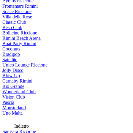
Byblos Riccione
Frontemare Rimini
Space Riccione
Villa delle Rose
Classic Club
Beso Club
Bollicine Riccione
Rimini Beach Arena
Boat Party Rimini
Coconuts
Bradipop
Satellite
Unico Lounge Riccione
Jolly Disco
Blow Up
Carnaby Rimini
Rio Grande
Wonderland Club
Vision Club
Pascià
Monsterland
Uno Malta
Indietro
Samsara Riccione