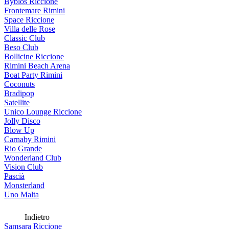
Byblos Riccione
Frontemare Rimini
Space Riccione
Villa delle Rose
Classic Club
Beso Club
Bollicine Riccione
Rimini Beach Arena
Boat Party Rimini
Coconuts
Bradipop
Satellite
Unico Lounge Riccione
Jolly Disco
Blow Up
Carnaby Rimini
Rio Grande
Wonderland Club
Vision Club
Pascià
Monsterland
Uno Malta
Indietro
Samsara Riccione