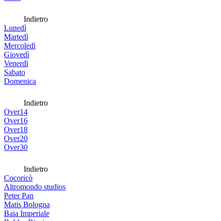
Indietro
Lunedì
Martedì
Mercoledì
Giovedì
Venerdì
Sabato
Domenica
Indietro
Over14
Over16
Over18
Over20
Over30
Indietro
Cocoricò
Altromondo studios
Peter Pan
Matis Bologna
Baia Imperiale