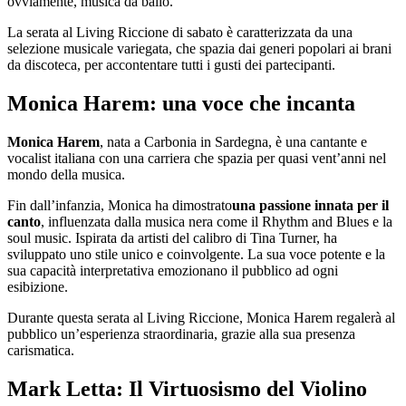
ovviamente, musica da ballo.
La serata al Living Riccione di sabato è caratterizzata da una
selezione musicale variegata, che spazia dai generi popolari ai brani
da discoteca, per accontentare tutti i gusti dei partecipanti.
Monica Harem: una voce che incanta
Monica Harem
, nata a Carbonia in Sardegna, è una cantante e
vocalist italiana con una carriera che spazia per quasi vent’anni nel
mondo della musica.
Fin dall’infanzia, Monica ha dimostrato
una passione innata per il
canto
, influenzata dalla musica nera come il Rhythm and Blues e la
soul music. Ispirata da artisti del calibro di Tina Turner, ha
sviluppato uno stile unico e coinvolgente. La sua voce potente e la
sua capacità interpretativa emozionano il pubblico ad ogni
esibizione.
Durante questa serata al Living Riccione, Monica Harem regalerà al
pubblico un’esperienza straordinaria, grazie alla sua presenza
carismatica.
Mark Letta: Il Virtuosismo del Violino