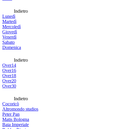
Indietro
Lunedì
Martedì
Mercoledì
Giovedì
Venerdì
Sabato
Domenica
Indietro
Over14
Over16
Over18
Over20
Over30
Indietro
Cocoricò
Altromondo studios
Peter Pan
Matis Bologna
Baia Imperiale