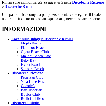
Rimini sulle migliori
serate
,
eventi
e
feste
nelle
Discoteche Riccione
e
Discoteche Rimini
.
Una panoramica completa per potersi orientare e scegliere il locale
notturno più adatto in base all'ospite o al genere musicale preferito.
INFORMAZIONI
Locali sulla spiaggia Riccione e Rimini
Mojito Beach
Flamingo Beach
Opera Beach Club
Malindi Beach Cafe
Beky Bay
Hyper Beach
Samsara Beach
Discoteche Riccione
Peter Pan Club
Villa Delle Rose
Cocoricò
Baia Imperiale
Byblos Club
Bollicine Disco
Discoteche Rimini