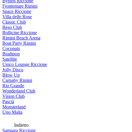
Byblos Riccione
Frontemare Rimini
Space Riccione
Villa delle Rose
Classic Club
Beso Club
Bollicine Riccione
Rimini Beach Arena
Boat Party Rimini
Coconuts
Bradipop
Satellite
Unico Lounge Riccione
Jolly Disco
Blow Up
Carnaby Rimini
Rio Grande
Wonderland Club
Vision Club
Pascià
Monsterland
Uno Malta
Indietro
Samsara Riccione