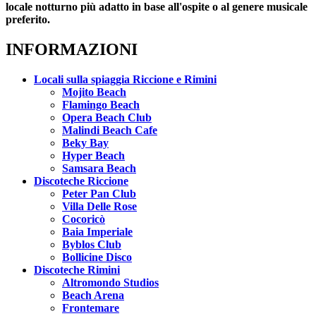
locale notturno più adatto in base all'ospite o al genere musicale
preferito.
INFORMAZIONI
Locali sulla spiaggia Riccione e Rimini
Mojito Beach
Flamingo Beach
Opera Beach Club
Malindi Beach Cafe
Beky Bay
Hyper Beach
Samsara Beach
Discoteche Riccione
Peter Pan Club
Villa Delle Rose
Cocoricò
Baia Imperiale
Byblos Club
Bollicine Disco
Discoteche Rimini
Altromondo Studios
Beach Arena
Frontemare