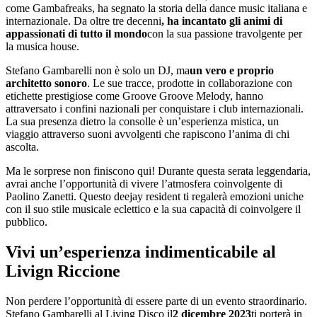
come Gambafreaks, ha segnato la storia della dance music italiana e
internazionale. Da oltre tre decenni
, ha incantato gli animi di
appassionati di tutto il mondo
con la sua passione travolgente per
la musica house.
Stefano Gambarelli non è solo un DJ, ma
un vero e proprio
architetto sonoro
. Le sue tracce, prodotte in collaborazione con
etichette prestigiose come Groove Groove Melody, hanno
attraversato i confini nazionali per conquistare i club internazionali.
La sua presenza dietro la consolle è un’esperienza mistica, un
viaggio attraverso suoni avvolgenti che rapiscono l’anima di chi
ascolta.
Ma le sorprese non finiscono qui! Durante questa serata leggendaria,
avrai anche l’opportunità di vivere l’atmosfera coinvolgente di
Paolino Zanetti. Questo deejay resident ti regalerà emozioni uniche
con il suo stile musicale eclettico e la sua capacità di coinvolgere il
pubblico.
Vivi un’esperienza indimenticabile al
Livign Riccione
Non perdere l’opportunità di essere parte di un evento straordinario.
Stefano Gambarelli al Living Disco il
2 dicembre 2023
ti porterà in