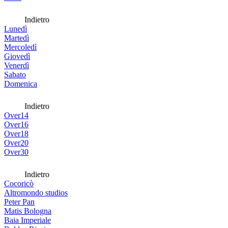
Indietro
Lunedì
Martedì
Mercoledì
Giovedì
Venerdì
Sabato
Domenica
Indietro
Over14
Over16
Over18
Over20
Over30
Indietro
Cocoricò
Altromondo studios
Peter Pan
Matis Bologna
Baia Imperiale