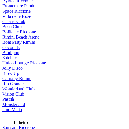
Byblos Riccione
Frontemare Rimini
Space Riccione
Villa delle Rose
Classic Club
Beso Club
Bollicine Riccione
Rimini Beach Arena
Boat Party Rimini
Coconuts
Bradipop
Satellite
Unico Lounge Riccione
Jolly Disco
Blow Up
Carnaby Rimini
Rio Grande
Wonderland Club
Vision Club
Pascià
Monsterland
Uno Malta
Indietro
Samsara Riccione