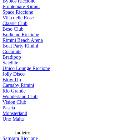
Byblos Riccione
Frontemare Rimini
Space Riccione
Villa delle Rose
Classic Club
Beso Club
Bollicine Riccione
Rimini Beach Arena
Boat Party Rimini
Coconuts
Bradipop
Satellite
Unico Lounge Riccione
Jolly Disco
Blow Up
Carnaby Rimini
Rio Grande
Wonderland Club
Vision Club
Pascià
Monsterland
Uno Malta
Indietro
Samsara Riccione