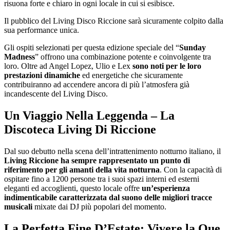
risuona forte e chiaro in ogni locale in cui si esibisce.
Il pubblico del Living Disco Riccione sarà sicuramente colpito dalla
sua performance unica.
Gli ospiti selezionati per questa edizione speciale del “
Sunday
Madness
” offrono una combinazione potente e coinvolgente tra
loro. Oltre ad Angel Lopez, Ulio e Lex
sono noti per le loro
prestazioni dinamiche
ed energetiche che sicuramente
contribuiranno ad accendere ancora di più l’atmosfera già
incandescente del Living Disco.
Un Viaggio Nella Leggenda – La
Discoteca Living Di Riccione
Dal suo debutto nella scena dell’intrattenimento notturno italiano, il
Living Riccione ha sempre rappresentato un punto di
riferimento per gli amanti della vita notturna
. Con la capacità di
ospitare fino a 1200 persone tra i suoi spazi interni ed esterni
eleganti ed accoglienti, questo locale offre
un’esperienza
indimenticabile caratterizzata dal suono delle migliori tracce
musicali
mixate dai DJ più popolari del momento.
La Perfetta Fine D’Estate: Vivere la Que