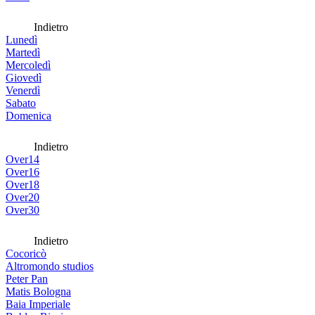
Indietro
Lunedì
Martedì
Mercoledì
Giovedì
Venerdì
Sabato
Domenica
Indietro
Over14
Over16
Over18
Over20
Over30
Indietro
Cocoricò
Altromondo studios
Peter Pan
Matis Bologna
Baia Imperiale