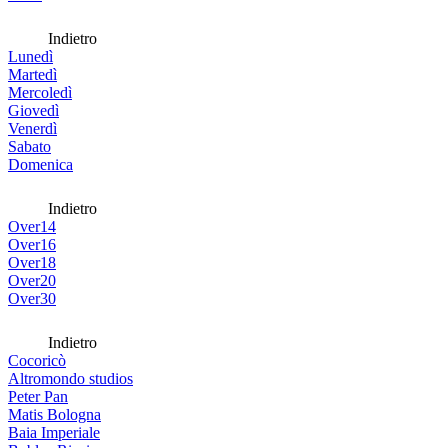
Indietro
Lunedì
Martedì
Mercoledì
Giovedì
Venerdì
Sabato
Domenica
Indietro
Over14
Over16
Over18
Over20
Over30
Indietro
Cocoricò
Altromondo studios
Peter Pan
Matis Bologna
Baia Imperiale