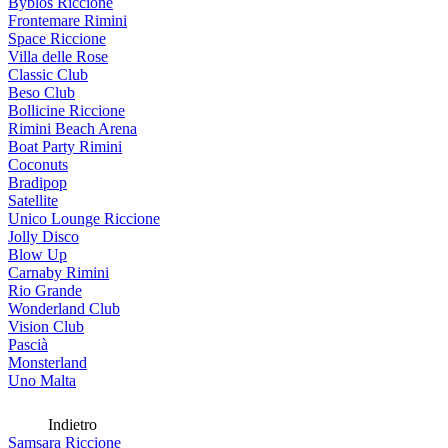
Byblos Riccione
Frontemare Rimini
Space Riccione
Villa delle Rose
Classic Club
Beso Club
Bollicine Riccione
Rimini Beach Arena
Boat Party Rimini
Coconuts
Bradipop
Satellite
Unico Lounge Riccione
Jolly Disco
Blow Up
Carnaby Rimini
Rio Grande
Wonderland Club
Vision Club
Pascià
Monsterland
Uno Malta
Indietro
Samsara Riccione