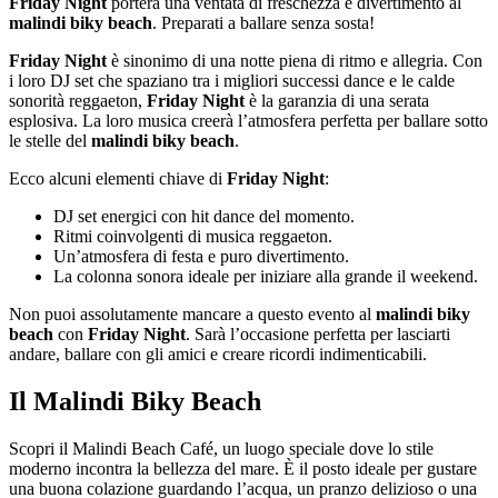
Friday Night
porterà una ventata di freschezza e divertimento al
malindi biky beach
. Preparati a ballare senza sosta!
Friday Night
è sinonimo di una notte piena di ritmo e allegria. Con
i loro DJ set che spaziano tra i migliori successi dance e le calde
sonorità reggaeton,
Friday Night
è la garanzia di una serata
esplosiva. La loro musica creerà l’atmosfera perfetta per ballare sotto
le stelle del
malindi biky beach
.
Ecco alcuni elementi chiave di
Friday Night
:
DJ set energici con hit dance del momento.
Ritmi coinvolgenti di musica reggaeton.
Un’atmosfera di festa e puro divertimento.
La colonna sonora ideale per iniziare alla grande il weekend.
Non puoi assolutamente mancare a questo evento al
malindi biky
beach
con
Friday Night
. Sarà l’occasione perfetta per lasciarti
andare, ballare con gli amici e creare ricordi indimenticabili.
Il Malindi Biky Beach
Scopri il Malindi Beach Café, un luogo speciale dove lo stile
moderno incontra la bellezza del mare. È il posto ideale per gustare
una buona colazione guardando l’acqua, un pranzo delizioso o una