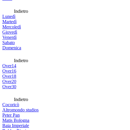
Indietro
Lunedì
Martedì
Mercoledì
Giovedì
Venerdì
Sabato
Domenica
Indietro
Over14
Over16
Over18
Over20
Over30
Indietro
Cocoricò
Altromondo studios
Peter Pan
Matis Bologna
Baia Imperiale