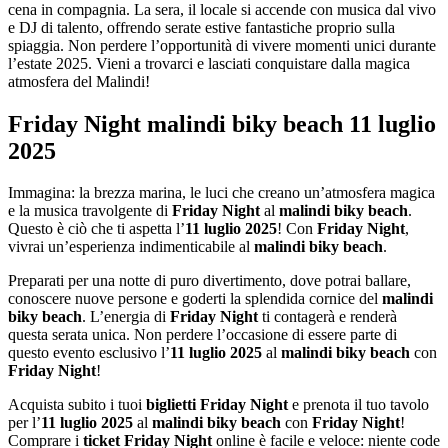
cena in compagnia. La sera, il locale si accende con musica dal vivo
e DJ di talento, offrendo serate estive fantastiche proprio sulla
spiaggia. Non perdere l’opportunità di vivere momenti unici durante
l’estate 2025. Vieni a trovarci e lasciati conquistare dalla magica
atmosfera del Malindi!
Friday Night malindi biky beach 11 luglio
2025
Immagina: la brezza marina, le luci che creano un’atmosfera magica
e la musica travolgente di
Friday Night
al
malindi biky beach
.
Questo è ciò che ti aspetta l’
11 luglio 2025
! Con
Friday Night
,
vivrai un’esperienza indimenticabile al
malindi biky beach
.
Preparati per una notte di puro divertimento, dove potrai ballare,
conoscere nuove persone e goderti la splendida cornice del
malindi
biky beach
. L’energia di
Friday Night
ti contagerà e renderà
questa serata unica. Non perdere l’occasione di essere parte di
questo evento esclusivo l’
11 luglio 2025
al
malindi biky beach
con
Friday Night
!
Acquista subito i tuoi
biglietti Friday Night
e prenota il tuo tavolo
per l’
11 luglio 2025
al
malindi biky beach
con
Friday Night
!
Comprare i
ticket Friday Night
online è facile e veloce: niente code