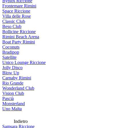
Byblos Riccione
Frontemare Rimini
Space Riccione
Villa delle Rose
Classic Club
Beso Club
Bollicine Riccione
Rimini Beach Arena
Boat Party Rimini
Coconuts
Bradipop
Satellite
Unico Lounge Riccione
Jolly Disco
Blow Up
Carnaby Rimini
Rio Grande
Wonderland Club
Vision Club
Pascià
Monsterland
Uno Malta
Indietro
Samsara Riccione