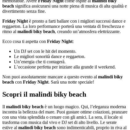
memorabile. Avere
Friday Night
come ospite al
malindi biky
beach
significa assicurarsi una notte piena di musica di alta qualità e
divertimento senza fine.
Friday Night
è pronto a farti ballare con i migliori successi dance e
reggaeton. La loro performance porterà una ventata di freschezza e
ritmo al
malindi biky beach
, creando un’atmosfera elettrizzante.
Ecco cosa ti aspetta con
Friday Night
:
Un DJ set con le hit del momento.
Le migliori sonorità dance e reggaeton.
Un’energia che ti contagerà.
L’occasione perfetta per iniziare alla grande il weekend.
Non puoi assolutamente mancare a questo evento al
malindi biky
beach
con
Friday Night
. Sarà una notte speciale!
Scopri il malindi biky beach
Il
malindi biky beach
è un luogo magico. Qui, l’eleganza moderna
incontra la bellezza del mare. Puoi gustare ottime colazioni, pranzare
con una vista splendida o cenare con gli amici. La sera, il locale si
trasforma con musica dal vivo e DJ set di alto livello. Le serate
estive al
malindi biky beach
sono indimenticabili, proprio in riva al