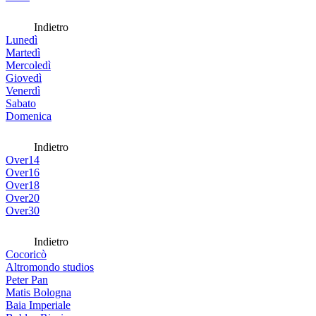
Indietro
Lunedì
Martedì
Mercoledì
Giovedì
Venerdì
Sabato
Domenica
Indietro
Over14
Over16
Over18
Over20
Over30
Indietro
Cocoricò
Altromondo studios
Peter Pan
Matis Bologna
Baia Imperiale