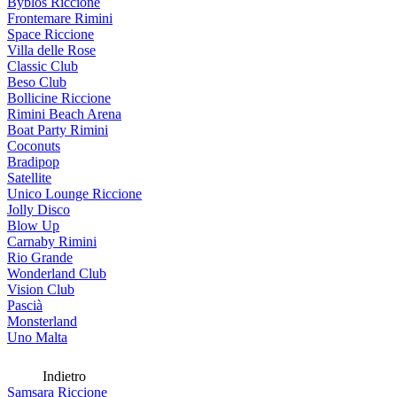
Byblos Riccione
Frontemare Rimini
Space Riccione
Villa delle Rose
Classic Club
Beso Club
Bollicine Riccione
Rimini Beach Arena
Boat Party Rimini
Coconuts
Bradipop
Satellite
Unico Lounge Riccione
Jolly Disco
Blow Up
Carnaby Rimini
Rio Grande
Wonderland Club
Vision Club
Pascià
Monsterland
Uno Malta
Indietro
Samsara Riccione