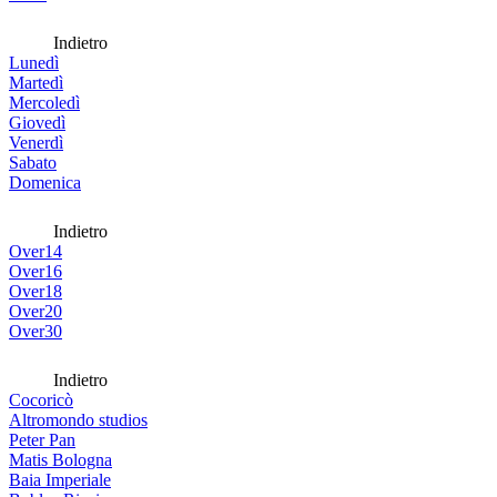
Indietro
Lunedì
Martedì
Mercoledì
Giovedì
Venerdì
Sabato
Domenica
Indietro
Over14
Over16
Over18
Over20
Over30
Indietro
Cocoricò
Altromondo studios
Peter Pan
Matis Bologna
Baia Imperiale