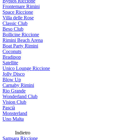
Byblos Riccione
Frontemare Rimini
Space Riccione
Villa delle Rose
Classic Club
Beso Club
Bollicine Riccione
Rimini Beach Arena
Boat Party Rimini
Coconuts
Bradipop
Satellite
Unico Lounge Riccione
Jolly Disco
Blow Up
Carnaby Rimini
Rio Grande
Wonderland Club
Vision Club
Pascià
Monsterland
Uno Malta
Indietro
Samsara Riccione