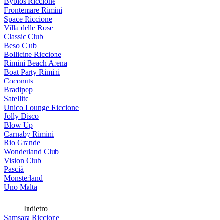
Byblos Riccione
Frontemare Rimini
Space Riccione
Villa delle Rose
Classic Club
Beso Club
Bollicine Riccione
Rimini Beach Arena
Boat Party Rimini
Coconuts
Bradipop
Satellite
Unico Lounge Riccione
Jolly Disco
Blow Up
Carnaby Rimini
Rio Grande
Wonderland Club
Vision Club
Pascià
Monsterland
Uno Malta
Indietro
Samsara Riccione