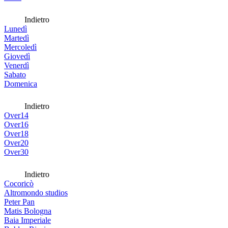
Indietro
Lunedì
Martedì
Mercoledì
Giovedì
Venerdì
Sabato
Domenica
Indietro
Over14
Over16
Over18
Over20
Over30
Indietro
Cocoricò
Altromondo studios
Peter Pan
Matis Bologna
Baia Imperiale