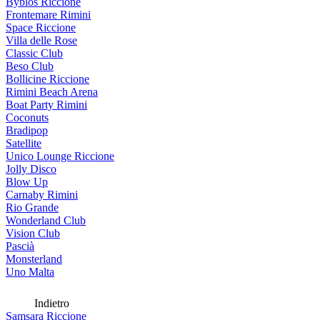
Byblos Riccione
Frontemare Rimini
Space Riccione
Villa delle Rose
Classic Club
Beso Club
Bollicine Riccione
Rimini Beach Arena
Boat Party Rimini
Coconuts
Bradipop
Satellite
Unico Lounge Riccione
Jolly Disco
Blow Up
Carnaby Rimini
Rio Grande
Wonderland Club
Vision Club
Pascià
Monsterland
Uno Malta
Indietro
Samsara Riccione