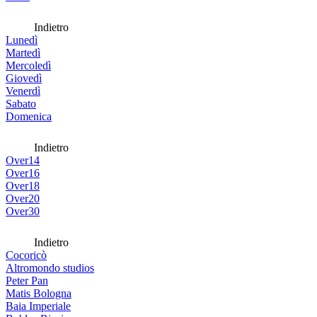
Indietro
Lunedì
Martedì
Mercoledì
Giovedì
Venerdì
Sabato
Domenica
Indietro
Over14
Over16
Over18
Over20
Over30
Indietro
Cocoricò
Altromondo studios
Peter Pan
Matis Bologna
Baia Imperiale