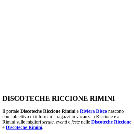
SEGUICI SU:
DISCOTECHE RICCIONE RIMINI
Il portale
Discoteche Riccione Rimini
e
Riviera Disco
nascono
con l'obiettivo di informare i ragazzi in vacanza a Riccione e a
Rimini sulle migliori
serate
,
eventi
e
feste
nelle
Discoteche Riccione
e
Discoteche Rimini
.