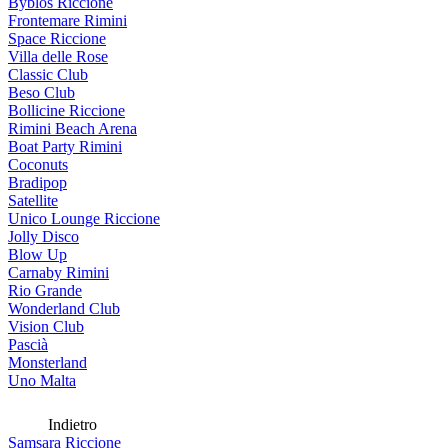
Byblos Riccione
Frontemare Rimini
Space Riccione
Villa delle Rose
Classic Club
Beso Club
Bollicine Riccione
Rimini Beach Arena
Boat Party Rimini
Coconuts
Bradipop
Satellite
Unico Lounge Riccione
Jolly Disco
Blow Up
Carnaby Rimini
Rio Grande
Wonderland Club
Vision Club
Pascià
Monsterland
Uno Malta
Indietro
Samsara Riccione