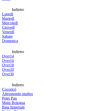
Indietro
Lunedì
Martedì
Mercoledì
Giovedì
Venerdì
Sabato
Domenica
Indietro
Over14
Over16
Over18
Over20
Over30
Indietro
Cocoricò
Altromondo studios
Peter Pan
Matis Bologna
Baia Imperiale