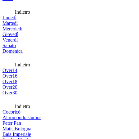
Indietro
Lunedì
Martedì
Mercoledì
Giovedì
Venerdì
Sabato
Domenica
Indietro
Over14
Over16
Over18
Over20
Over30
Indietro
Cocoricò
Altromondo studios
Peter Pan
Matis Bologna
Baia Imperiale