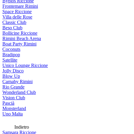
Byblos Riccione
Frontemare Rimini
Space Riccione
Villa delle Rose
Classic Club
Beso Club
Bollicine Riccione
Rimini Beach Arena
Boat Party Rimini
Coconuts
Bradipop
Satellite
Unico Lounge Riccione
Jolly Disco
Blow Up
Carnaby Rimini
Rio Grande
Wonderland Club
Vision Club
Pascià
Monsterland
Uno Malta
Indietro
Samsara Riccione