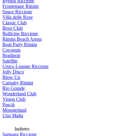
Byblos Riccione
Frontemare Rimini
Space Riccione
Villa delle Rose
Classic Club
Beso Club
Bollicine Riccione
Rimini Beach Arena
Boat Party Rimini
Coconuts
Bradipop
Satellite
Unico Lounge Riccione
Jolly Disco
Blow Up
Carnaby Rimini
Rio Grande
Wonderland Club
Vision Club
Pascià
Monsterland
Uno Malta
Indietro
Samsara Riccione