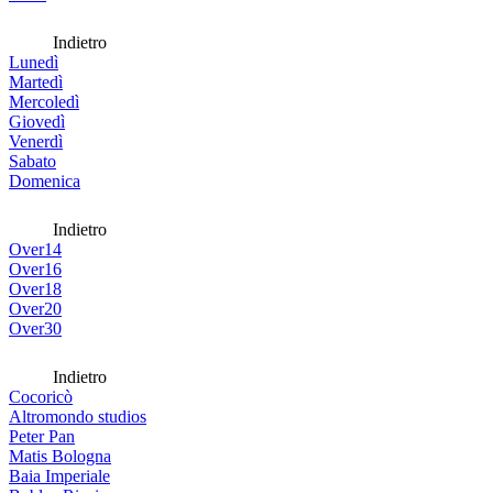
Indietro
Lunedì
Martedì
Mercoledì
Giovedì
Venerdì
Sabato
Domenica
Indietro
Over14
Over16
Over18
Over20
Over30
Indietro
Cocoricò
Altromondo studios
Peter Pan
Matis Bologna
Baia Imperiale