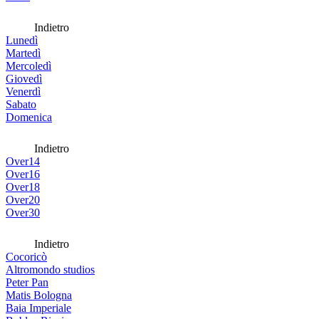
Indietro
Lunedì
Martedì
Mercoledì
Giovedì
Venerdì
Sabato
Domenica
Indietro
Over14
Over16
Over18
Over20
Over30
Indietro
Cocoricò
Altromondo studios
Peter Pan
Matis Bologna
Baia Imperiale