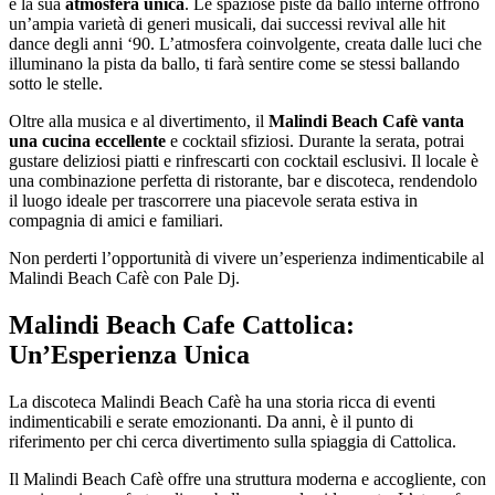
e la sua
atmosfera unica
. Le spaziose piste da ballo interne offrono
un’ampia varietà di generi musicali, dai successi revival alle hit
dance degli anni ‘90. L’atmosfera coinvolgente, creata dalle luci che
illuminano la pista da ballo, ti farà sentire come se stessi ballando
sotto le stelle.
Oltre alla musica e al divertimento, il
Malindi Beach Cafè vanta
una cucina eccellente
e cocktail sfiziosi. Durante la serata, potrai
gustare deliziosi piatti e rinfrescarti con cocktail esclusivi. Il locale è
una combinazione perfetta di ristorante, bar e discoteca, rendendolo
il luogo ideale per trascorrere una piacevole serata estiva in
compagnia di amici e familiari.
Non perderti l’opportunità di vivere un’esperienza indimenticabile al
Malindi Beach Cafè con Pale Dj.
Malindi Beach Cafe Cattolica:
Un’Esperienza Unica
La discoteca Malindi Beach Cafè ha una storia ricca di eventi
indimenticabili e serate emozionanti. Da anni, è il punto di
riferimento per chi cerca divertimento sulla spiaggia di Cattolica.
Il Malindi Beach Cafè offre una struttura moderna e accogliente, con