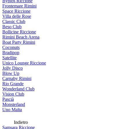
Byblos Riccione
Frontemare Rimini
Space Riccione
Villa delle Rose
Classic Club
Beso Club
Bollicine Riccione
Rimini Beach Arena
Boat Party Rimini
Coconuts
Bradipop
Satellite
Unico Lounge Riccione
Jolly Disco
Blow Up
Carnaby Rimini
Rio Grande
Wonderland Club
Vision Club
Pascià
Monsterland
Uno Malta
Indietro
Samsara Riccione