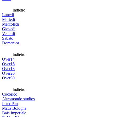
Indietro
Lunedì
Martedì
Mercoledì
Giovedì
Venerdì
Sabato
Domenica
Indietro
Over14
Over16
Over18
Over20
Over30
Indietro
Cocoricò
Altromondo studios
Peter Pan
Matis Bologna
Baia Imperiale