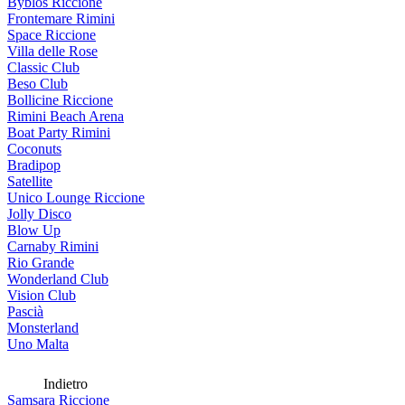
Byblos Riccione
Frontemare Rimini
Space Riccione
Villa delle Rose
Classic Club
Beso Club
Bollicine Riccione
Rimini Beach Arena
Boat Party Rimini
Coconuts
Bradipop
Satellite
Unico Lounge Riccione
Jolly Disco
Blow Up
Carnaby Rimini
Rio Grande
Wonderland Club
Vision Club
Pascià
Monsterland
Uno Malta
Indietro
Samsara Riccione