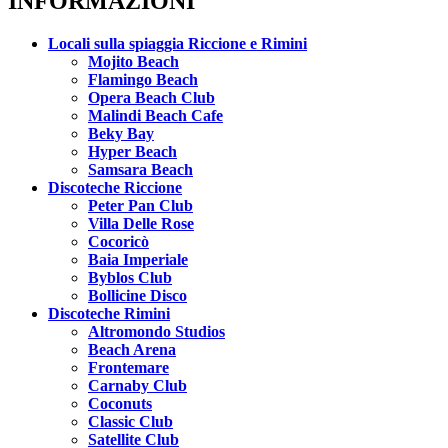
INFORMAZIONI
Locali sulla spiaggia Riccione e Rimini
Mojito Beach
Flamingo Beach
Opera Beach Club
Malindi Beach Cafe
Beky Bay
Hyper Beach
Samsara Beach
Discoteche Riccione
Peter Pan Club
Villa Delle Rose
Cocoricò
Baia Imperiale
Byblos Club
Bollicine Disco
Discoteche Rimini
Altromondo Studios
Beach Arena
Frontemare
Carnaby Club
Coconuts
Classic Club
Satellite Club