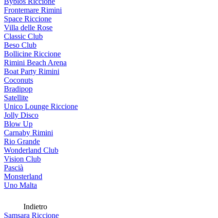
Byblos Riccione
Frontemare Rimini
Space Riccione
Villa delle Rose
Classic Club
Beso Club
Bollicine Riccione
Rimini Beach Arena
Boat Party Rimini
Coconuts
Bradipop
Satellite
Unico Lounge Riccione
Jolly Disco
Blow Up
Carnaby Rimini
Rio Grande
Wonderland Club
Vision Club
Pascià
Monsterland
Uno Malta
Indietro
Samsara Riccione