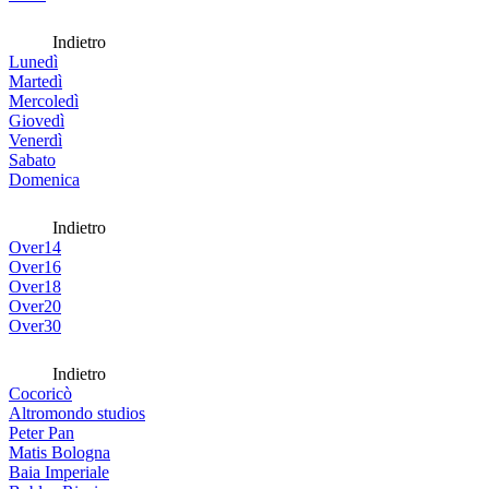
Indietro
Lunedì
Martedì
Mercoledì
Giovedì
Venerdì
Sabato
Domenica
Indietro
Over14
Over16
Over18
Over20
Over30
Indietro
Cocoricò
Altromondo studios
Peter Pan
Matis Bologna
Baia Imperiale