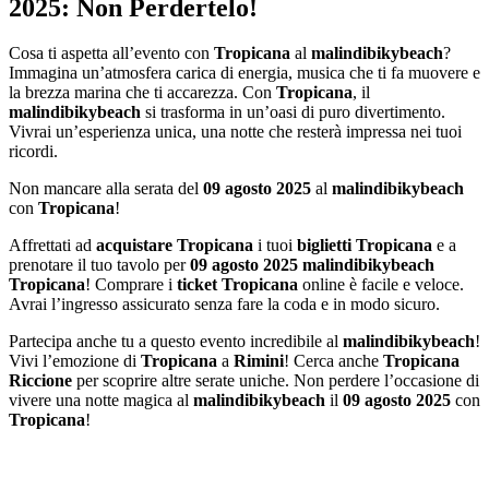
2025: Non Perdertelo!
Cosa ti aspetta all’evento con
Tropicana
al
malindibikybeach
?
Immagina un’atmosfera carica di energia, musica che ti fa muovere e
la brezza marina che ti accarezza. Con
Tropicana
, il
malindibikybeach
si trasforma in un’oasi di puro divertimento.
Vivrai un’esperienza unica, una notte che resterà impressa nei tuoi
ricordi.
Non mancare alla serata del
09 agosto 2025
al
malindibikybeach
con
Tropicana
!
Affrettati ad
acquistare Tropicana
i tuoi
biglietti Tropicana
e a
prenotare il tuo tavolo per
09 agosto 2025 malindibikybeach
Tropicana
! Comprare i
ticket Tropicana
online è facile e veloce.
Avrai l’ingresso assicurato senza fare la coda e in modo sicuro.
Partecipa anche tu a questo evento incredibile al
malindibikybeach
!
Vivi l’emozione di
Tropicana
a
Rimini
! Cerca anche
Tropicana
Riccione
per scoprire altre serate uniche. Non perdere l’occasione di
vivere una notte magica al
malindibikybeach
il
09 agosto 2025
con
Tropicana
!