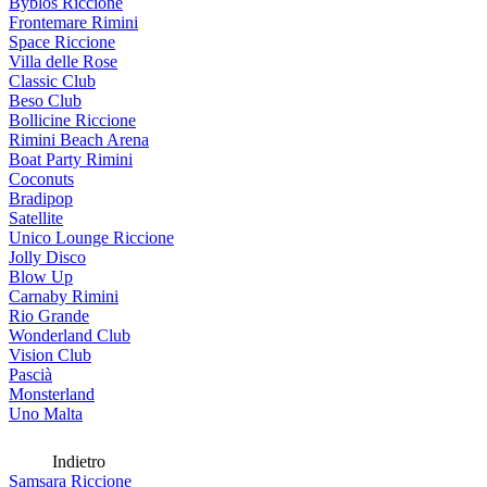
Byblos Riccione
Frontemare Rimini
Space Riccione
Villa delle Rose
Classic Club
Beso Club
Bollicine Riccione
Rimini Beach Arena
Boat Party Rimini
Coconuts
Bradipop
Satellite
Unico Lounge Riccione
Jolly Disco
Blow Up
Carnaby Rimini
Rio Grande
Wonderland Club
Vision Club
Pascià
Monsterland
Uno Malta
Indietro
Samsara Riccione