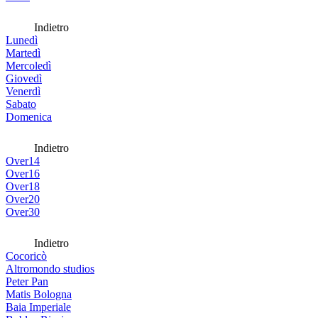
Indietro
Lunedì
Martedì
Mercoledì
Giovedì
Venerdì
Sabato
Domenica
Indietro
Over14
Over16
Over18
Over20
Over30
Indietro
Cocoricò
Altromondo studios
Peter Pan
Matis Bologna
Baia Imperiale