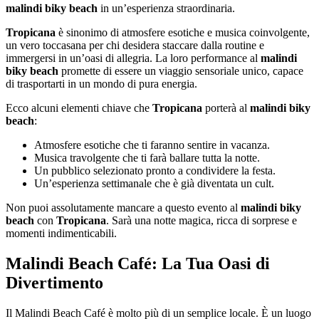
malindi biky beach
in un’esperienza straordinaria.
Tropicana
è sinonimo di atmosfere esotiche e musica coinvolgente,
un vero toccasana per chi desidera staccare dalla routine e
immergersi in un’oasi di allegria. La loro performance al
malindi
biky beach
promette di essere un viaggio sensoriale unico, capace
di trasportarti in un mondo di pura energia.
Ecco alcuni elementi chiave che
Tropicana
porterà al
malindi biky
beach
:
Atmosfere esotiche che ti faranno sentire in vacanza.
Musica travolgente che ti farà ballare tutta la notte.
Un pubblico selezionato pronto a condividere la festa.
Un’esperienza settimanale che è già diventata un cult.
Non puoi assolutamente mancare a questo evento al
malindi biky
beach
con
Tropicana
. Sarà una notte magica, ricca di sorprese e
momenti indimenticabili.
Malindi Beach Café: La Tua Oasi di
Divertimento
Il Malindi Beach Café è molto più di un semplice locale. È un luogo