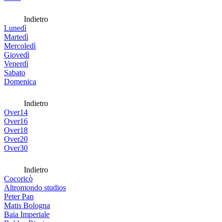
Indietro
Lunedì
Martedì
Mercoledì
Giovedì
Venerdì
Sabato
Domenica
Indietro
Over14
Over16
Over18
Over20
Over30
Indietro
Cocoricò
Altromondo studios
Peter Pan
Matis Bologna
Baia Imperiale