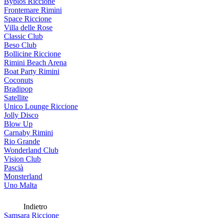
Byblos Riccione
Frontemare Rimini
Space Riccione
Villa delle Rose
Classic Club
Beso Club
Bollicine Riccione
Rimini Beach Arena
Boat Party Rimini
Coconuts
Bradipop
Satellite
Unico Lounge Riccione
Jolly Disco
Blow Up
Carnaby Rimini
Rio Grande
Wonderland Club
Vision Club
Pascià
Monsterland
Uno Malta
Indietro
Samsara Riccione