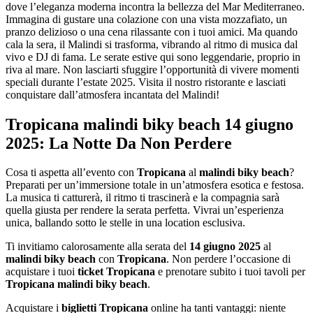
dove l’eleganza moderna incontra la bellezza del Mar Mediterraneo.
Immagina di gustare una colazione con una vista mozzafiato, un
pranzo delizioso o una cena rilassante con i tuoi amici. Ma quando
cala la sera, il Malindi si trasforma, vibrando al ritmo di musica dal
vivo e DJ di fama. Le serate estive qui sono leggendarie, proprio in
riva al mare. Non lasciarti sfuggire l’opportunità di vivere momenti
speciali durante l’estate 2025. Visita il nostro ristorante e lasciati
conquistare dall’atmosfera incantata del Malindi!
Tropicana malindi biky beach 14 giugno
2025: La Notte Da Non Perdere
Cosa ti aspetta all’evento con
Tropicana
al
malindi biky beach
?
Preparati per un’immersione totale in un’atmosfera esotica e festosa.
La musica ti catturerà, il ritmo ti trascinerà e la compagnia sarà
quella giusta per rendere la serata perfetta. Vivrai un’esperienza
unica, ballando sotto le stelle in una location esclusiva.
Ti invitiamo calorosamente alla serata del
14 giugno 2025
al
malindi biky beach
con
Tropicana
. Non perdere l’occasione di
acquistare i tuoi
ticket Tropicana
e prenotare subito i tuoi tavoli per
Tropicana malindi biky beach
.
Acquistare i
biglietti Tropicana
online ha tanti vantaggi: niente