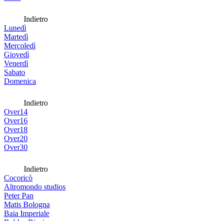
Indietro
Lunedì
Martedì
Mercoledì
Giovedì
Venerdì
Sabato
Domenica
Indietro
Over14
Over16
Over18
Over20
Over30
Indietro
Cocoricò
Altromondo studios
Peter Pan
Matis Bologna
Baia Imperiale