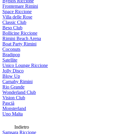
Byblos Riccione
Frontemare Rimini
Space Riccione
Villa delle Rose
Classic Club
Beso Club
Bollicine Riccione
Rimini Beach Arena
Boat Party Rimini
Coconuts
Bradipop
Satellite
Unico Lounge Riccione
Jolly Disco
Blow Up
Carnaby Rimini
Rio Grande
Wonderland Club
Vision Club
Pascià
Monsterland
Uno Malta
Indietro
Samsara Riccione