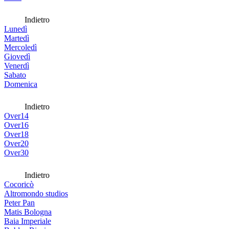
Indietro
Lunedì
Martedì
Mercoledì
Giovedì
Venerdì
Sabato
Domenica
Indietro
Over14
Over16
Over18
Over20
Over30
Indietro
Cocoricò
Altromondo studios
Peter Pan
Matis Bologna
Baia Imperiale