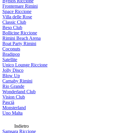
Byblos Riccione
Frontemare Rimini
Space Riccione
Villa delle Rose
Classic Club
Beso Club
Bollicine Riccione
Rimini Beach Arena
Boat Party Rimini
Coconuts
Bradipop
Satellite
Unico Lounge Riccione
Jolly Disco
Blow Up
Carnaby Rimini
Rio Grande
Wonderland Club
Vision Club
Pascià
Monsterland
Uno Malta
Indietro
Samsara Riccione