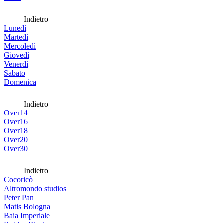
Indietro
Lunedì
Martedì
Mercoledì
Giovedì
Venerdì
Sabato
Domenica
Indietro
Over14
Over16
Over18
Over20
Over30
Indietro
Cocoricò
Altromondo studios
Peter Pan
Matis Bologna
Baia Imperiale