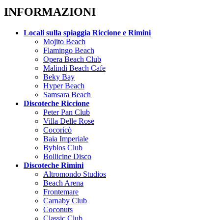
INFORMAZIONI
Locali sulla spiaggia Riccione e Rimini
Mojito Beach
Flamingo Beach
Opera Beach Club
Malindi Beach Cafe
Beky Bay
Hyper Beach
Samsara Beach
Discoteche Riccione
Peter Pan Club
Villa Delle Rose
Cocoricò
Baia Imperiale
Byblos Club
Bollicine Disco
Discoteche Rimini
Altromondo Studios
Beach Arena
Frontemare
Carnaby Club
Coconuts
Classic Club