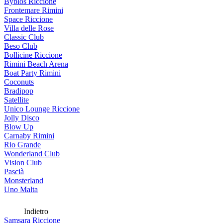
Byblos Riccione
Frontemare Rimini
Space Riccione
Villa delle Rose
Classic Club
Beso Club
Bollicine Riccione
Rimini Beach Arena
Boat Party Rimini
Coconuts
Bradipop
Satellite
Unico Lounge Riccione
Jolly Disco
Blow Up
Carnaby Rimini
Rio Grande
Wonderland Club
Vision Club
Pascià
Monsterland
Uno Malta
Indietro
Samsara Riccione