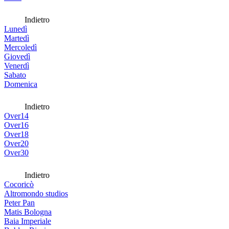
Indietro
Lunedì
Martedì
Mercoledì
Giovedì
Venerdì
Sabato
Domenica
Indietro
Over14
Over16
Over18
Over20
Over30
Indietro
Cocoricò
Altromondo studios
Peter Pan
Matis Bologna
Baia Imperiale