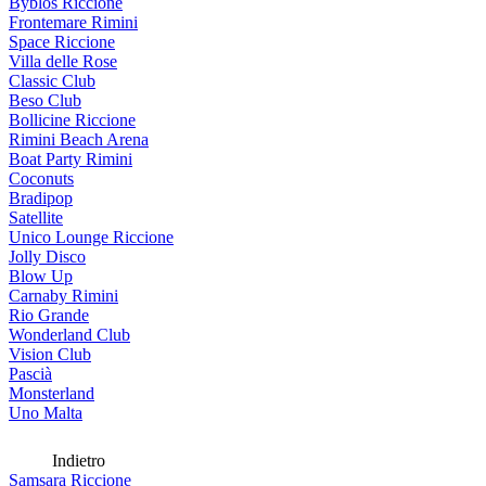
Byblos Riccione
Frontemare Rimini
Space Riccione
Villa delle Rose
Classic Club
Beso Club
Bollicine Riccione
Rimini Beach Arena
Boat Party Rimini
Coconuts
Bradipop
Satellite
Unico Lounge Riccione
Jolly Disco
Blow Up
Carnaby Rimini
Rio Grande
Wonderland Club
Vision Club
Pascià
Monsterland
Uno Malta
Indietro
Samsara Riccione