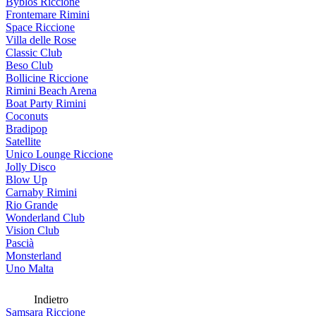
Byblos Riccione
Frontemare Rimini
Space Riccione
Villa delle Rose
Classic Club
Beso Club
Bollicine Riccione
Rimini Beach Arena
Boat Party Rimini
Coconuts
Bradipop
Satellite
Unico Lounge Riccione
Jolly Disco
Blow Up
Carnaby Rimini
Rio Grande
Wonderland Club
Vision Club
Pascià
Monsterland
Uno Malta
Indietro
Samsara Riccione