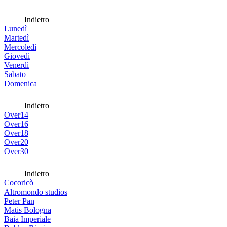
Indietro
Lunedì
Martedì
Mercoledì
Giovedì
Venerdì
Sabato
Domenica
Indietro
Over14
Over16
Over18
Over20
Over30
Indietro
Cocoricò
Altromondo studios
Peter Pan
Matis Bologna
Baia Imperiale