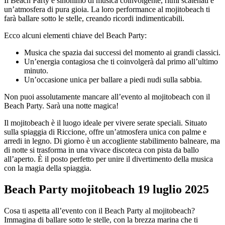
Il Beach Party è sinonimo di musica coinvolgente, ritmi scatenati e
un’atmosfera di pura gioia. La loro performance al mojitobeach ti
farà ballare sotto le stelle, creando ricordi indimenticabili.
Ecco alcuni elementi chiave del Beach Party:
Musica che spazia dai successi del momento ai grandi classici.
Un’energia contagiosa che ti coinvolgerà dal primo all’ultimo
minuto.
Un’occasione unica per ballare a piedi nudi sulla sabbia.
Non puoi assolutamente mancare all’evento al mojitobeach con il
Beach Party. Sarà una notte magica!
Il mojitobeach è il luogo ideale per vivere serate speciali. Situato
sulla spiaggia di Riccione, offre un’atmosfera unica con palme e
arredi in legno. Di giorno è un accogliente stabilimento balneare, ma
di notte si trasforma in una vivace discoteca con pista da ballo
all’aperto. È il posto perfetto per unire il divertimento della musica
con la magia della spiaggia.
Beach Party mojitobeach 19 luglio 2025
Cosa ti aspetta all’evento con il Beach Party al mojitobeach?
Immagina di ballare sotto le stelle, con la brezza marina che ti