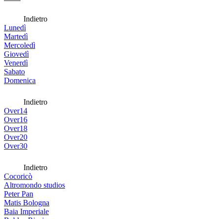
Indietro
Lunedì
Martedì
Mercoledì
Giovedì
Venerdì
Sabato
Domenica
Indietro
Over14
Over16
Over18
Over20
Over30
Indietro
Cocoricò
Altromondo studios
Peter Pan
Matis Bologna
Baia Imperiale