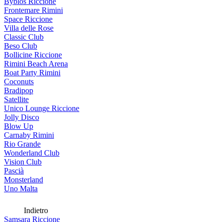
Byblos Riccione
Frontemare Rimini
Space Riccione
Villa delle Rose
Classic Club
Beso Club
Bollicine Riccione
Rimini Beach Arena
Boat Party Rimini
Coconuts
Bradipop
Satellite
Unico Lounge Riccione
Jolly Disco
Blow Up
Carnaby Rimini
Rio Grande
Wonderland Club
Vision Club
Pascià
Monsterland
Uno Malta
Indietro
Samsara Riccione