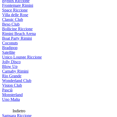
Byblos Riccione
Frontemare Rimini
Space Riccione
Villa delle Rose
Classic Club
Beso Club
Bollicine Riccione
Rimini Beach Arena
Boat Party Rimini
Coconuts
Bradipop
Satellite
Unico Lounge Riccione
Jolly Disco
Blow Up
Carnaby Rimini
Rio Grande
Wonderland Club
Vision Club
Pascià
Monsterland
Uno Malta
Indietro
Samsara Riccione