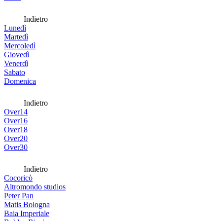
Indietro
Lunedì
Martedì
Mercoledì
Giovedì
Venerdì
Sabato
Domenica
Indietro
Over14
Over16
Over18
Over20
Over30
Indietro
Cocoricò
Altromondo studios
Peter Pan
Matis Bologna
Baia Imperiale