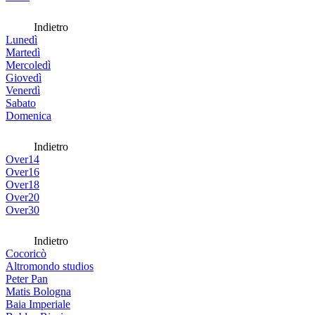
Indietro
Lunedì
Martedì
Mercoledì
Giovedì
Venerdì
Sabato
Domenica
Indietro
Over14
Over16
Over18
Over20
Over30
Indietro
Cocoricò
Altromondo studios
Peter Pan
Matis Bologna
Baia Imperiale