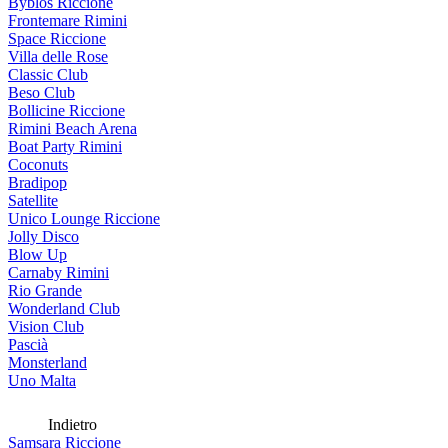
Byblos Riccione
Frontemare Rimini
Space Riccione
Villa delle Rose
Classic Club
Beso Club
Bollicine Riccione
Rimini Beach Arena
Boat Party Rimini
Coconuts
Bradipop
Satellite
Unico Lounge Riccione
Jolly Disco
Blow Up
Carnaby Rimini
Rio Grande
Wonderland Club
Vision Club
Pascià
Monsterland
Uno Malta
Indietro
Samsara Riccione