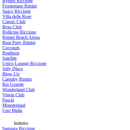
Byblos Riccione
Frontemare Rimini
Space Riccione
Villa delle Rose
Classic Club
Beso Club
Bollicine Riccione
Rimini Beach Arena
Boat Party Rimini
Coconuts
Bradipop
Satellite
Unico Lounge Riccione
Jolly Disco
Blow Up
Carnaby Rimini
Rio Grande
Wonderland Club
Vision Club
Pascià
Monsterland
Uno Malta
Indietro
Samsara Riccione