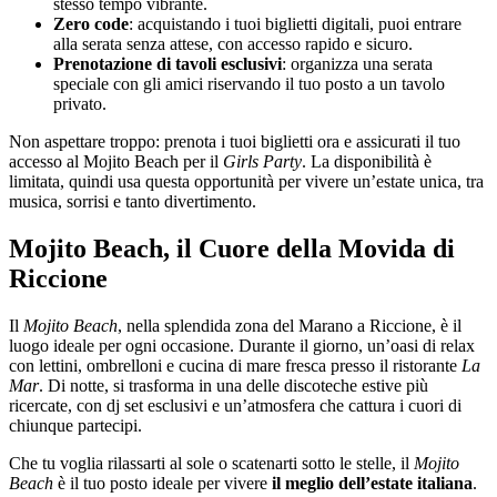
stesso tempo vibrante.
Zero code
: acquistando i tuoi biglietti digitali, puoi entrare
alla serata senza attese, con accesso rapido e sicuro.
Prenotazione di tavoli esclusivi
: organizza una serata
speciale con gli amici riservando il tuo posto a un tavolo
privato.
Non aspettare troppo: prenota i tuoi biglietti ora e assicurati il tuo
accesso al Mojito Beach per il
Girls Party
. La disponibilità è
limitata, quindi usa questa opportunità per vivere un’estate unica, tra
musica, sorrisi e tanto divertimento.
Mojito Beach, il Cuore della Movida di
Riccione
Il
Mojito Beach
, nella splendida zona del Marano a Riccione, è il
luogo ideale per ogni occasione. Durante il giorno, un’oasi di relax
con lettini, ombrelloni e cucina di mare fresca presso il ristorante
La
Mar
. Di notte, si trasforma in una delle discoteche estive più
ricercate, con dj set esclusivi e un’atmosfera che cattura i cuori di
chiunque partecipi.
Che tu voglia rilassarti al sole o scatenarti sotto le stelle, il
Mojito
Beach
è il tuo posto ideale per vivere
il meglio dell’estate italiana
.