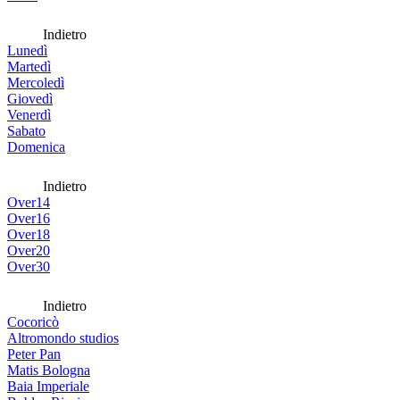
Indietro
Lunedì
Martedì
Mercoledì
Giovedì
Venerdì
Sabato
Domenica
Indietro
Over14
Over16
Over18
Over20
Over30
Indietro
Cocoricò
Altromondo studios
Peter Pan
Matis Bologna
Baia Imperiale