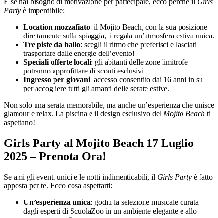
E se hai bisogno di motivazione per partecipare, ecco perché il
Girls
Party
è imperdibile:
Location mozzafiato
: il Mojito Beach, con la sua posizione
direttamente sulla spiaggia, ti regala un’atmosfera estiva unica.
Tre piste da ballo
: scegli il ritmo che preferisci e lasciati
trasportare dalle energie dell’evento!
Speciali offerte locali
: gli abitanti delle zone limitrofe
potranno approfittare di sconti esclusivi.
Ingresso per giovani
: accesso consentito dai 16 anni in su
per accogliere tutti gli amanti delle serate estive.
Non solo una serata memorabile, ma anche un’esperienza che unisce
glamour e relax. La piscina e il design esclusivo del
Mojito Beach
ti
aspettano!
Girls Party al Mojito Beach 17 Luglio
2025 – Prenota Ora!
Se ami gli eventi unici e le notti indimenticabili, il
Girls Party
è fatto
apposta per te. Ecco cosa aspettarti:
Un’esperienza unica
: goditi la selezione musicale curata
dagli esperti di ScuolaZoo in un ambiente elegante e allo