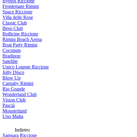
Byblos Riccione
Frontemare Rimini
Space Riccione
Villa delle Rose
Classic Club
Beso Club
Bollicine Riccione
Rimini Beach Arena
Boat Party Rimini
Coconuts
Bradipop
Satellite
Unico Lounge Riccione
Jolly Disco
Blow Up
Carnaby Rimini
Rio Grande
Wonderland Club
Vision Club
Pascià
Monsterland
Uno Malta
Indietro
Samsara Riccione