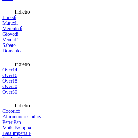
Indietro
Lunedì
Martedì
Mercoledì
Giovedì
Venerdì
Sabato
Domenica
Indietro
Over14
Over16
Over18
Over20
Over30
Indietro
Cocoricò
Altromondo studios
Peter Pan
Matis Bologna
Baia Imperiale